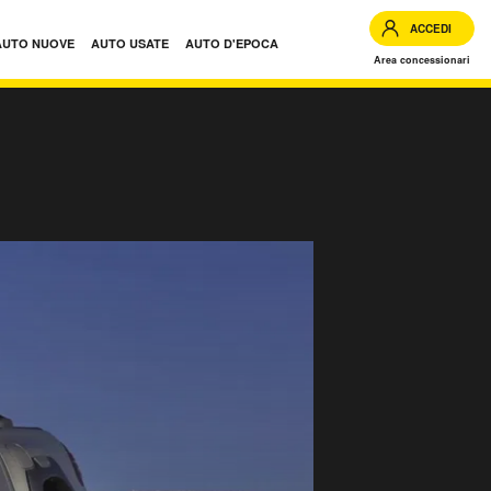
ACCEDI
AUTO NUOVE
AUTO USATE
AUTO D'EPOCA
Area concessionari