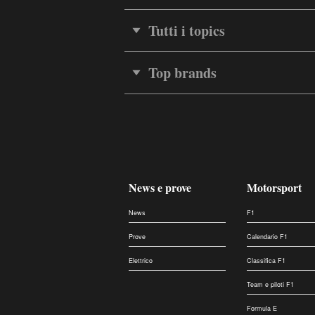
Tutti i topics
Top brands
News e prove
Motorsport
News
F1
Prove
Calendario F1
Elettrico
Classifica F1
Team e piloti F1
Formula E