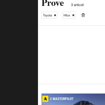
Prove
3 articoli
Toyota
Hilux