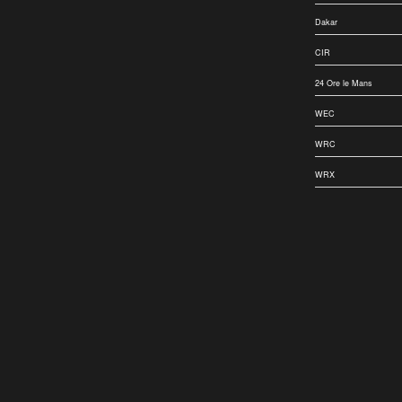
Dakar
CIR
24 Ore le Mans
WEC
WRC
WRX