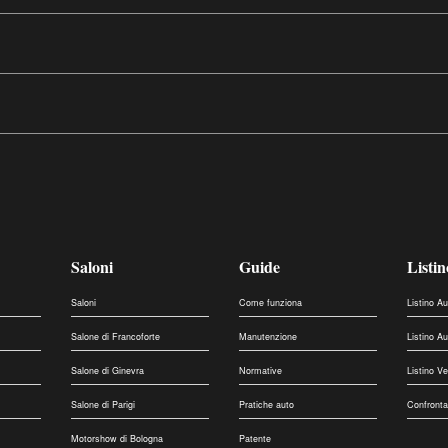
Saloni
Guide
Listin
Saloni
Come funziona
Listino A
Salone di Francoforte
Manutenzione
Listino A
Salone di Ginevra
Normative
Listino V
Salone di Parigi
Pratiche auto
Confronta
Motorshow di Bologna
Patente