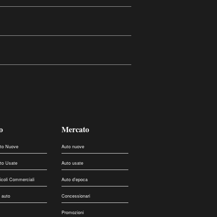
o
Mercato
uto Nuove
Auto nuove
uto Usate
Auto usate
eicoli Commerciali
Auto d'epoca
 auto
Concessionari
Promozioni