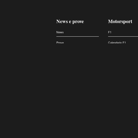
News e prove
Motorsport
News
F1
Prove
Calendario F1
Elettrico
Classifica F1
Team e piloti F1
Formula E
Dakar
CIR
24 Ore le Mans
WEC
WRC
WRX