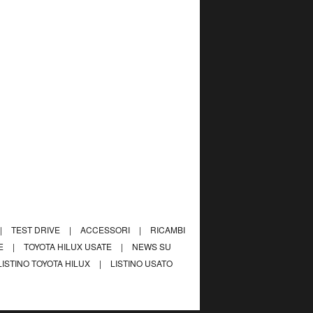
|
TEST DRIVE
|
ACCESSORI
|
RICAMBI
VE
|
TOYOTA HILUX USATE
|
NEWS SU
LISTINO TOYOTA HILUX
|
LISTINO USATO