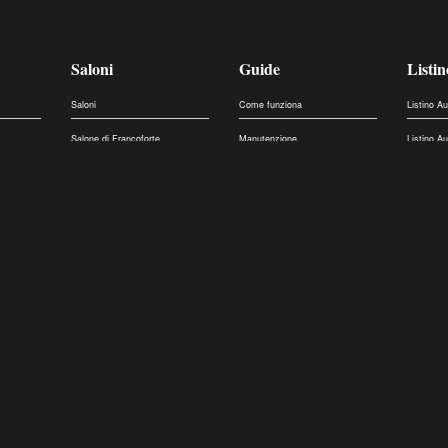
Saloni
Guide
Listin
Saloni
Come funziona
Listino A
Salone di Francoforte
Manutenzione
Listino A
Salone di Ginevra
Normative
Listino V
Salone di Parigi
Pratiche auto
Confronta
Motorshow di Bologna
Patente