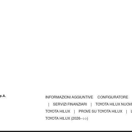
p.A.
INFORMAZIONI AGGIUNTIVE
CONFIGURATORE
|
SERVIZI FINANZIARI
|
TOYOTA HILUX NUO
TOYOTA HILUX
|
PROVE SU TOYOTA HILUX
|
TOYOTA HILUX (2026-->>)