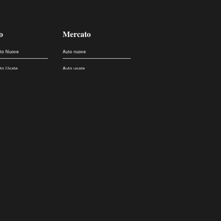
o
Mercato
uto Nuove
Auto nuove
uto Usate
Auto usate
eicoli Commerciali
Auto d'epoca
 auto
Concessionari
Promozioni