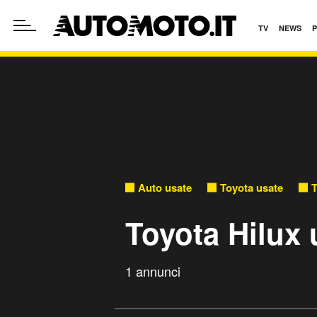
TV
NEWS
Auto usate
Toyota usate
T
Toyota Hilux 
1 annunci