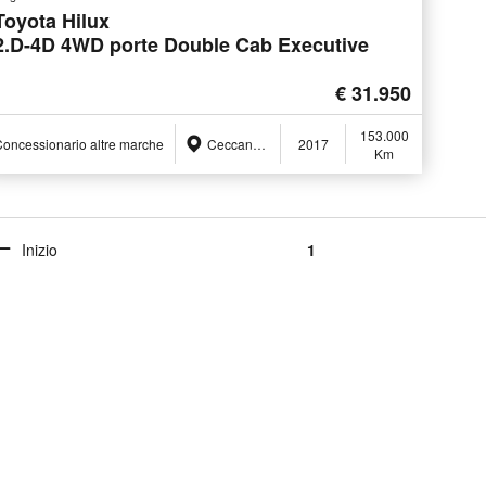
Toyota Hilux
2.D-4D 4WD porte Double Cab Executive
€ 31.950
153.000
oncessionario altre marche
Ceccano (FR)
2017
Km
Inizio
1