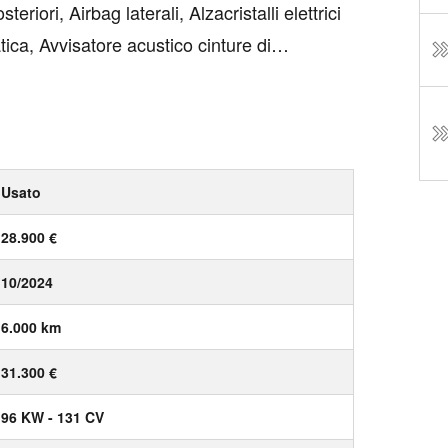
eriori, Airbag laterali, Alzacristalli elettrici
ica, Avvisatore acustico cinture di
 corsia con controllo dello sterzo, Barre
Usato
28.900 €
10/2024
6.000 km
31.300 €
96 KW - 131 CV