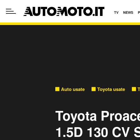
TV
NEWS
Auto usate
Toyota usate
T
Toyota Proace
1.5D 130 CV 