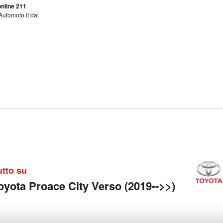
nline 211
Automoto.it dal
utto su
oyota Proace City Verso (2019-->>)