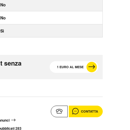
No
No
Sì
t senza
1 EURO AL MESE
CONTATTA
annunci
ubblicati 283