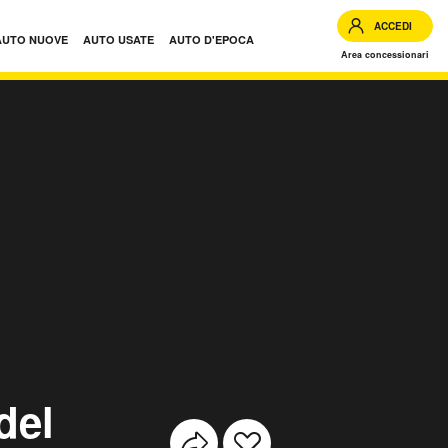
ACCEDI
AUTO NUOVE
AUTO USATE
AUTO D'EPOCA
Area concessionari
 Long D Executive usate
del