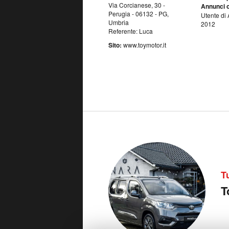
Via Corcianese, 30 -
Annunci o
Perugia - 06132 - PG,
Utente di 
Umbria
2012
Referente: Luca
Sito:
www.toymotor.it
T
T