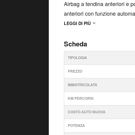
Airbag a tendina anteriori e post
anteriori con funzione automat
sicurezza, Avviso superamento
LEGGI DI PIÙ
longitudinali...
Scheda
TIPOLOGIA
PREZZO
IMMATRICOLATA
KM PERCORSI
COSTO AUTO NUOVA
POTENZA