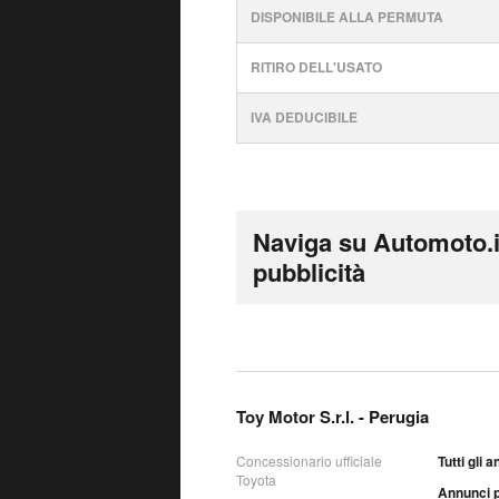
DISPONIBILE ALLA PERMUTA
RITIRO DELL'USATO
IVA DEDUCIBILE
Naviga su Automoto.i
pubblicità
Toy Motor S.r.l. - Perugia
Concessionario ufficiale
Tutti gli 
Toyota
Annunci p