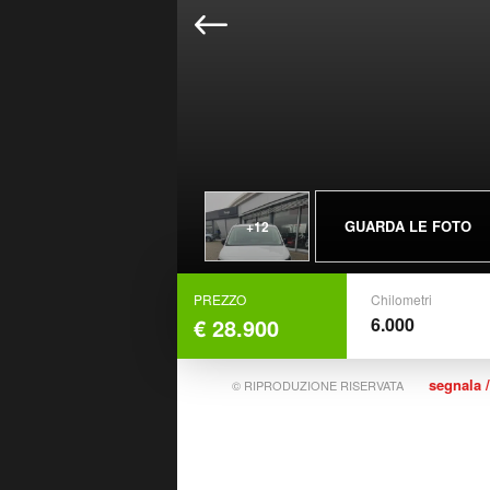
GUARDA LE FOTO
+12
PREZZO
Chilometri
€ 28.900
6.000
segnala /
© RIPRODUZIONE RISERVATA