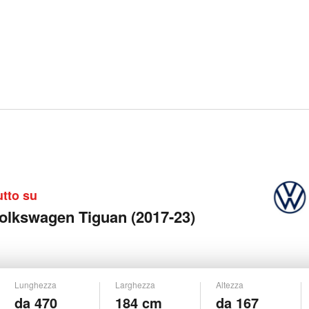
utto su
olkswagen Tiguan (2017-23)
Lunghezza
Larghezza
Altezza
da 470
184 cm
da 167