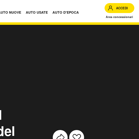
ACCEDI
AUTO NUOVE
AUTO USATE
AUTO D'EPOCA
Area concessionari
4MOTION Business BMT usate
I
del