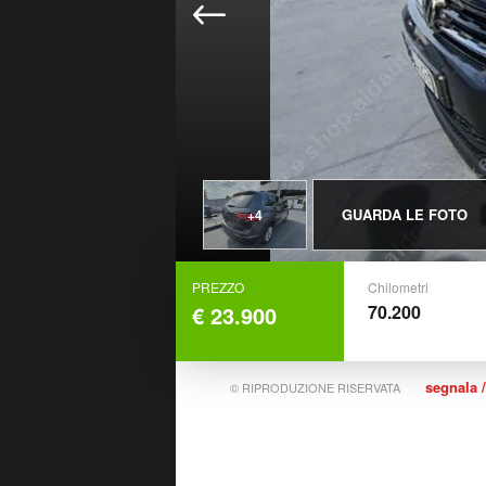
GUARDA LE FOTO
+4
PREZZO
Chilometri
€ 23.900
70.200
segnala /
© RIPRODUZIONE RISERVATA