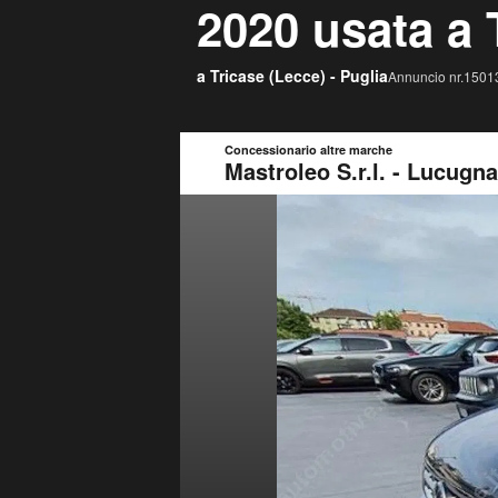
2020 usata a 
a Tricase (
Lecce
) -
Puglia
Annuncio nr.15013
Concessionario altre marche
Mastroleo S.r.l. - Lucugn