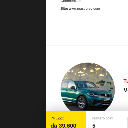
Commerciale
Sito:
www.mastroleo.com
T
V
PREZZO
Numero posti
da 39.600
5