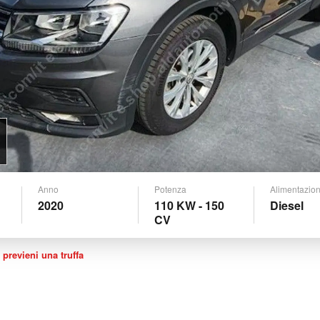
Anno
Potenza
Alimentazio
2020
110 KW - 150
Diesel
CV
 previeni una truffa