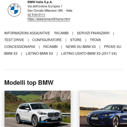
BMW Italia S.p.A.
Via dell'Unione Europea 1
San Donato Milanese (MI) - Italia
02 51610111
https://www.bmw.it/it/home.html
INFORMAZIONI AGGIUNTIVE
RICAMBI
|
SERVIZI FINANZIARI
|
TEST DRIVE
|
CONFIGURATORE
|
STORE
|
TROVA
CONCESSIONARIA
|
RICAMBI
|
NEWS SU BMW X3
|
PROVE SU
BMW X3
|
LISTINO BMW X3
|
LISTINO USATO BMW X3 (2017-24)
Modelli top BMW