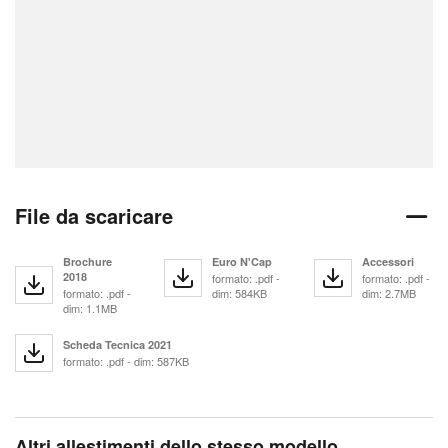
File da scaricare
Brochure
Euro N'Cap
Accessori
2018
formato: .pdf -
formato: .pdf -
formato: .pdf -
dim: 584KB
dim: 2.7MB
dim: 1.1MB
Scheda Tecnica 2021
formato: .pdf - dim: 587KB
Altri allestimenti dello stesso modello