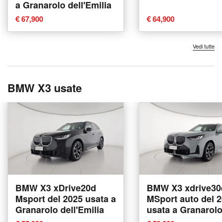
a Granarolo dell'Emilia
€ 67,900
€ 64,900
Vedi tutte
BMW X3 usate
BMW X3 xDrive20d
BMW X3 xdrive30
Msport del 2025 usata a
MSport auto del 
Granarolo dell'Emilia
usata a Granarol
dell'Emilia