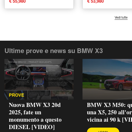
€ 55,980
€ 53,980
Vedi tutte
Ultime prove e news su BMW X3
PROVE
Nuova BMW X3 20d
BMW X3 M50: qu
2025, fate un
una X5, 250 all'or
monumento a questo
vicina ai 90 k [V
DIESEL [VIDEO]