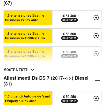
(67)
1.6 e-tense phev Bastille
€ 51.400
Business 225cv auto
CONFRONTA
1.6 e-tense phev Bastille
€ 56.500
Business 4x4 300cv auto
CONFRONTA
1.6 e-tense phev Bastille
€ 56.400
Business 4x4 300cv auto
CONFRONTA
MOSTRA TUTTI
Allestimenti Ds DS 7 (2017-->>) Diesel
(31)
1.5 bluehdi Antoine de Saint
€ 50.250
Exupery 130cv auto
CONFRONTA