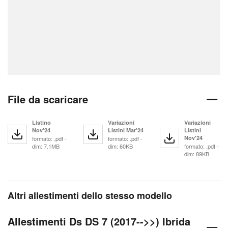
File da scaricare
Listino
Variazioni
Variazioni
Nov'24
Listini Mar'24
Listini
Nov'24
formato: .pdf -
formato: .pdf -
dim: 7.1MB
dim: 60KB
formato: .pdf -
dim: 89KB
Altri allestimenti dello stesso modello
Allestimenti Ds DS 7 (2017-->>) Ibrida