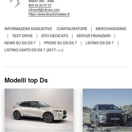
Milano (MI) - Italia
800 24 24 07 07
citroenit@citroen.com
https://www.dsautomobiles.it/
INFORMAZIONI AGGIUNTIVE
CONFIGURATORE
|
MERCHANDISING
|
TEST DRIVE
|
SITO DEDICATO
|
SERVIZI FINANZIARI
|
NEWS SU DS DS 7
|
PROVE SU DS DS 7
|
LISTINO DS DS 7
|
LISTINO USATO DS DS 7 (2017-->>)
Modelli top Ds