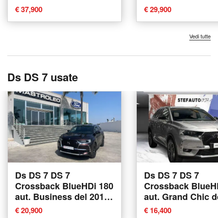
Bologna
Bologna
€ 37,900
€ 29,900
Vedi tutte
Ds DS 7 usate
Ds DS 7 DS 7
Ds DS 7 DS 7
Crossback BlueHDi 180
Crossback BlueH
aut. Business del 2018
aut. Grand Chic d
usata a Tricase
2022 usata a Bol
€ 20,900
€ 16,400