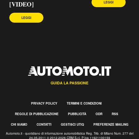
[VIDEO]
LEGGI
LEGGI
GUIDA LA PASSIONE
PRIVACY POLICY
TERMINI E CONDIZIONI
REGOLE DI PUBBLICAZIONE
PUBBLICITÀ
ODR
RSS
CHI SIAMO
CONTATTI
GESTISCI UTIQ
PREFERENZE MAILING
Automoto.it - quotidiano di informazione automobilistica Reg. Trib. di Milano Num. 277 del
24.05.2011 © 2012-2026 CRM S.r.l. P.Iva 11921100159