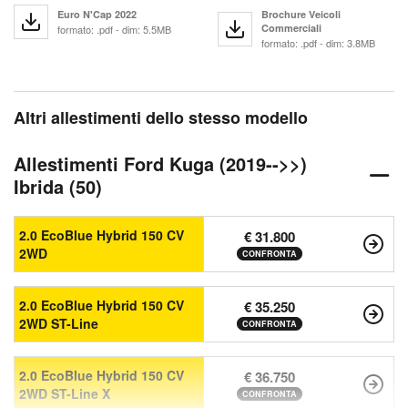
Euro N'Cap 2022
Brochure Veicoli
Commerciali
formato: .pdf - dim: 5.5MB
formato: .pdf - dim: 3.8MB
Altri allestimenti dello stesso modello
Allestimenti Ford Kuga (2019-->>)
Ibrida (50)
2.0 EcoBlue Hybrid 150 CV
€ 31.800
2WD
CONFRONTA
2.0 EcoBlue Hybrid 150 CV
€ 35.250
2WD ST-Line
CONFRONTA
2.0 EcoBlue Hybrid 150 CV
€ 36.750
2WD ST-Line X
CONFRONTA