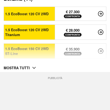
€ 27.300
1.5 EcoBoost 120 CV 2WD
CONFRONTA
1.5 EcoBoost 120 CV 2WD
€ 28.000
Titanium
CONFRONTA
1.5 EcoBoost 150 CV 2WD
€ 35.900
ST-Line
CONFRONTA
MOSTRA TUTTI
PUBBLICITÀ