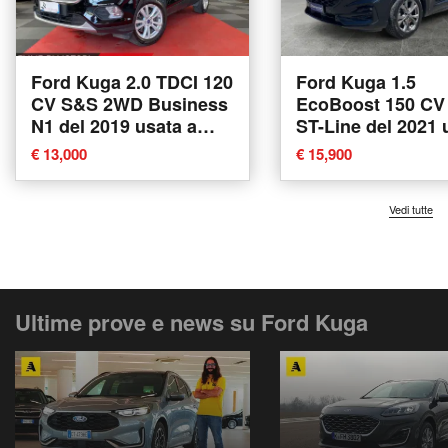
Ford Kuga 2.0 TDCI 120
Ford Kuga 1.5
CV S&S 2WD Business
EcoBoost 150 C
N1 del 2019 usata a
ST-Line del 2021 
Cornate d'Adda
a Monteriggioni
€ 13,000
€ 15,900
Vedi tutte
Ultime prove e news su Ford Kuga