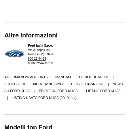
Altre informazioni
Ford Italia S.p.A.
Via A. Argoli, 54
Roma (RM) - Italia
800 22 44 33
https://www.ford.it
INFORMAZIONI AGGIUNTIVE
MANUALI
|
CONFIGURATORE
|
ACCESSORI
|
MERCHANDISING
|
SERVIZI FINANZIARI
|
NEWS
SU FORD KUGA
|
PROVE SU FORD KUGA
|
LISTINO FORD KUGA
|
LISTINO USATO FORD KUGA (2019-->>)
Modelli top Ford