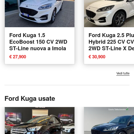
Ford Kuga 1.5
Ford Kuga 2.5 Plu
EcoBoost 150 CV 2WD
Hybrid 225 CV C
ST-Line nuova a Imola
2WD ST-Line X D
nuova a Concesi
€ 27,900
€ 30,900
Vedi tutte
Ford Kuga usate