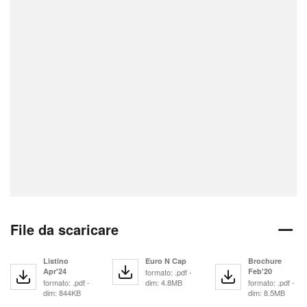
File da scaricare
Listino
Euro N Cap
Brochure
Apr'24
Feb'20
formato: .pdf -
formato: .pdf -
dim: 4.8MB
formato: .pdf -
dim: 844KB
dim: 8.5MB