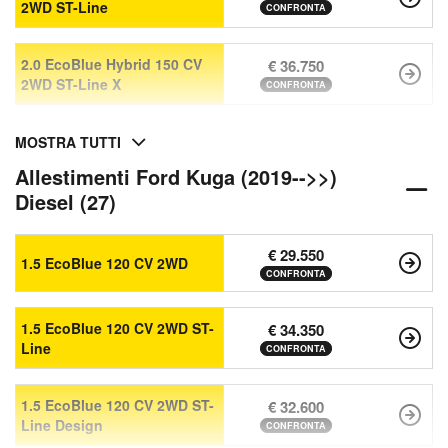
2WD ST-Line
CONFRONTA
2.0 EcoBlue Hybrid 150 CV
€ 36.750
2WD ST-Line X
CONFRONTA
MOSTRA TUTTI
Allestimenti Ford Kuga (2019-->>)
Diesel (27)
€ 29.550
1.5 EcoBlue 120 CV 2WD
CONFRONTA
1.5 EcoBlue 120 CV 2WD ST-
€ 34.350
Line
CONFRONTA
1.5 EcoBlue 120 CV 2WD ST-
€ 32.600
Line Design
CONFRONTA