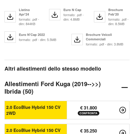
Listino
Euro N Cap
Brochure
Apr'24
Feb'20
formato: .pdf -
formato: .pdf -
dim: 4.8MB
formato: .pdf -
dim: 844KB
dim: 8.5MB
Euro N'Cap 2022
Brochure Veicoli
Commerciali
formato: .pdf - dim: 5.5MB
formato: .pdf - dim: 3.8MB
Altri allestimenti dello stesso modello
Allestimenti Ford Kuga (2019-->>)
Ibrida (50)
2.0 EcoBlue Hybrid 150 CV
€ 31.800
2WD
CONFRONTA
2.0 EcoBlue Hybrid 150 CV
€ 35.250