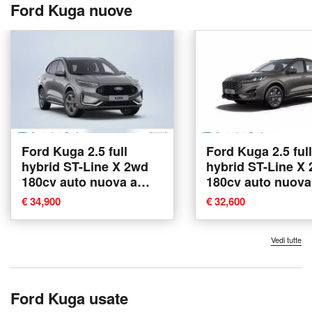
Ford Kuga nuove
Ford Kuga 2.5 full
Ford Kuga 2.5 full
hybrid ST-Line X 2wd
hybrid ST-Line X
180cv auto nuova a
180cv auto nuova
Albano Laziale
Albano Laziale
€ 34,900
€ 32,600
Vedi tutte
Ford Kuga usate