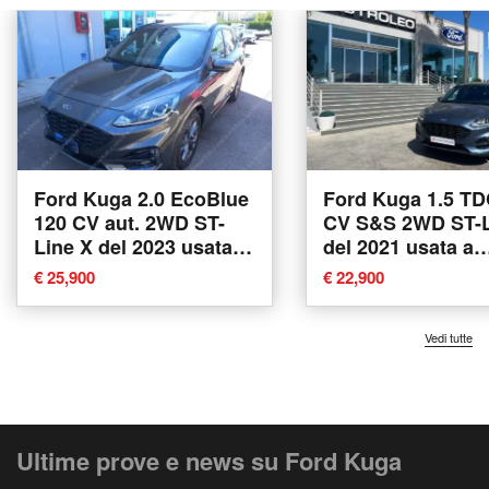
Ford Kuga 2.0 EcoBlue
Ford Kuga 1.5 TD
120 CV aut. 2WD ST-
CV S&S 2WD ST-L
Line X del 2023 usata a
del 2021 usata a
Tricase
Tricase
€ 25,900
€ 22,900
Vedi tutte
Ultime prove e news su Ford Kuga