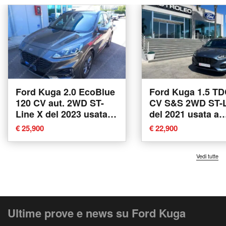
Ford Kuga 2.0 EcoBlue
Ford Kuga 1.5 TD
120 CV aut. 2WD ST-
CV S&S 2WD ST-L
Line X del 2023 usata a
del 2021 usata a
Tricase
Tricase
€ 25,900
€ 22,900
Vedi tutte
Ultime prove e news su Ford Kuga