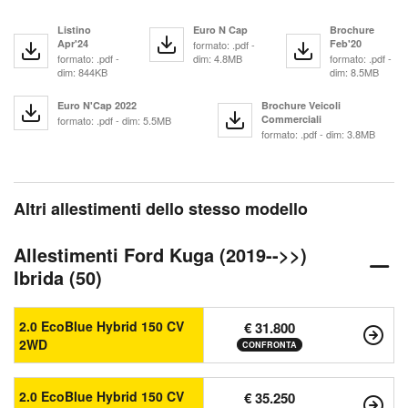
Listino
Euro N Cap
Brochure
Apr'24
Feb'20
formato: .pdf -
formato: .pdf -
dim: 4.8MB
formato: .pdf -
dim: 844KB
dim: 8.5MB
Euro N'Cap 2022
Brochure Veicoli
Commerciali
formato: .pdf - dim: 5.5MB
formato: .pdf - dim: 3.8MB
Altri allestimenti dello stesso modello
Allestimenti Ford Kuga (2019-->>)
Ibrida (50)
2.0 EcoBlue Hybrid 150 CV
€ 31.800
2WD
CONFRONTA
2.0 EcoBlue Hybrid 150 CV
€ 35.250