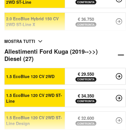
2WD ST-Line
CONFRONTA
2.0 EcoBlue Hybrid 150 CV
€ 36.750
2WD ST-Line X
CONFRONTA
MOSTRA TUTTI
Allestimenti Ford Kuga (2019-->>)
Diesel (27)
€ 29.550
1.5 EcoBlue 120 CV 2WD
CONFRONTA
1.5 EcoBlue 120 CV 2WD ST-
€ 34.350
Line
CONFRONTA
1.5 EcoBlue 120 CV 2WD ST-
€ 32.600
Line Design
CONFRONTA