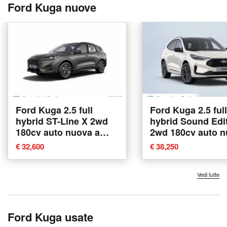
Ford Kuga nuove
Ford Kuga 2.5 full
Ford Kuga 2.5 full
hybrid ST-Line X 2wd
hybrid Sound Edi
180cv auto nuova a
2wd 180cv auto 
Albano Laziale
a Albano Laziale
€ 32,600
€ 38,250
Vedi tutte
Ford Kuga usate