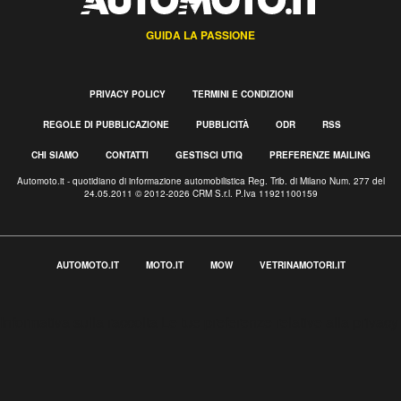
GUIDA LA PASSIONE
PRIVACY POLICY
TERMINI E CONDIZIONI
REGOLE DI PUBBLICAZIONE
PUBBLICITÀ
ODR
RSS
CHI SIAMO
CONTATTI
GESTISCI UTIQ
PREFERENZE MAILING
Automoto.it - quotidiano di informazione automobilistica Reg. Trib. di Milano Num. 277 del
24.05.2011 © 2012-2026 CRM S.r.l. P.Iva 11921100159
AUTOMOTO.IT
MOTO.IT
MOW
VETRINAMOTORI.IT
Informativa sulla raccolta
Le tue preferenze relative alla privacy