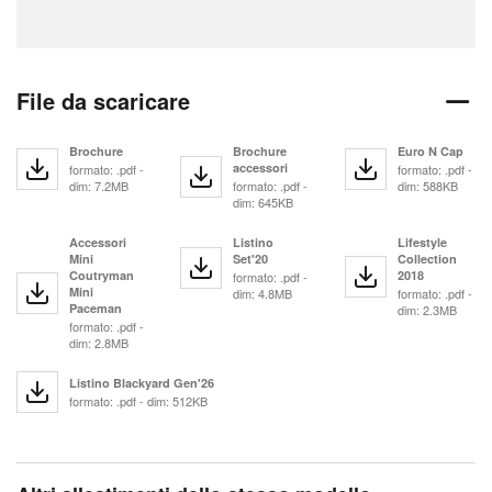
File da scaricare
Brochure
Brochure
Euro N Cap
accessori
formato: .pdf -
formato: .pdf -
dim: 7.2MB
formato: .pdf -
dim: 588KB
dim: 645KB
Accessori
Listino
Lifestyle
Mini
Set'20
Collection
Coutryman
2018
formato: .pdf -
Mini
dim: 4.8MB
formato: .pdf -
Paceman
dim: 2.3MB
formato: .pdf -
dim: 2.8MB
Listino Blackyard Gen'26
formato: .pdf - dim: 512KB