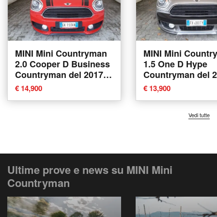
MINI Mini Countryman
MINI Mini Countr
2.0 Cooper D Business
1.5 One D Hype
Countryman del 2017
Countryman del 
usata a Firenze
usata a Firenze
€ 14,900
€ 13,900
Vedi tutte
Ultime prove e news su MINI Mini
Countryman