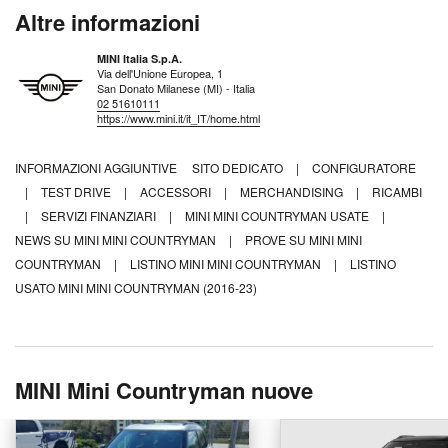
Altre informazioni
MINI Italia S.p.A.
Via dell'Unione Europea, 1
San Donato Milanese (MI) - Italia
02 51610111
https://www.mini.it/it_IT/home.html
INFORMAZIONI AGGIUNTIVE
SITO DEDICATO
|
CONFIGURATORE
|
TEST DRIVE
|
ACCESSORI
|
MERCHANDISING
|
RICAMBI
|
SERVIZI FINANZIARI
|
MINI MINI COUNTRYMAN USATE
|
NEWS SU MINI MINI COUNTRYMAN
|
PROVE SU MINI MINI
COUNTRYMAN
|
LISTINO MINI MINI COUNTRYMAN
|
LISTINO
USATO MINI MINI COUNTRYMAN (2016-23)
MINI Mini Countryman nuove