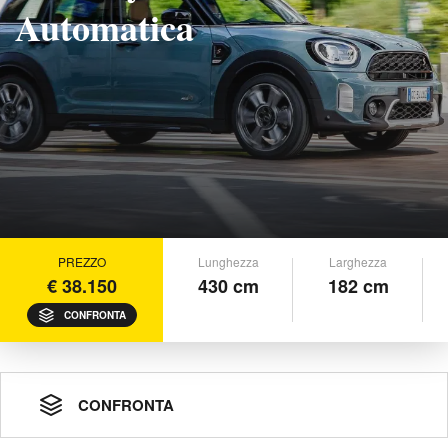
Automatica
PREZZO
Lunghezza
Larghezza
€ 38.150
430 cm
182 cm
CONFRONTA
CONFRONTA