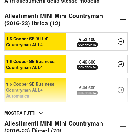
Altri allestimenti dello stesso modello
Allestimenti MINI Mini Countryman
(2016-23) Ibrida (12)
1.5 Cooper SE 'ALL4'
€ 52.100
Countryman ALL4
CONFRONTA
1.5 Cooper SE Business
€ 46.600
Countryman ALL4
CONFRONTA
1.5 Cooper SE Business
€ 44.600
Countryman ALL4
CONFRONTA
Automatica
MOSTRA TUTTI
Allestimenti MINI Mini Countryman
(2016-23) Diesel (70)