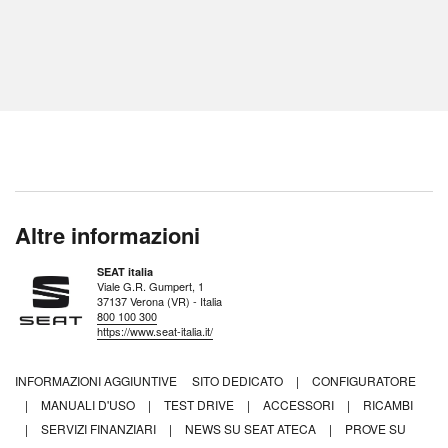
Altre informazioni
SEAT italia
Viale G.R. Gumpert, 1
37137 Verona (VR) - Italia
800 100 300
https://www.seat-italia.it/
INFORMAZIONI AGGIUNTIVE
SITO DEDICATO
|
CONFIGURATORE
|
MANUALI D'USO
|
TEST DRIVE
|
ACCESSORI
|
RICAMBI
|
SERVIZI FINANZIARI
|
NEWS SU SEAT ATECA
|
PROVE SU