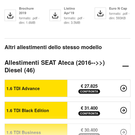
Brochure
Listino
Euro N Cap
2019
Apr'19
formato: .pdf -
formato: .pdf -
formato: .pdf -
dim: 593KB
dim: 1.6MB
dim: 3.5MB
Altri allestimenti dello stesso modello
Allestimenti SEAT Ateca (2016-->>)
Diesel (46)
€ 27.825
1.6 TDI Advance
CONFRONTA
€ 31.400
1.6 TDI Black Edition
CONFRONTA
€ 30.400
1.6 TDI Business