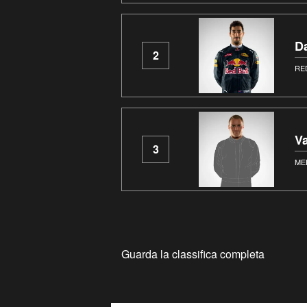
Da
2
RE
Va
3
ME
Guarda la classifica completa