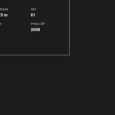
hezza
Giri
73 m
61
e
Primo GP
2008