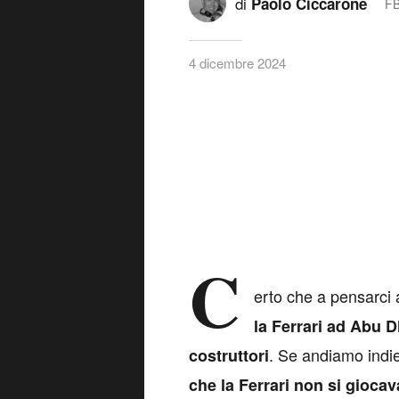
di
Paolo Ciccarone
FB
4 dicembre 2024
C
erto che a pensarci
la Ferrari ad Abu D
. Se andiamo indi
costruttori
che la Ferrari non si giocav