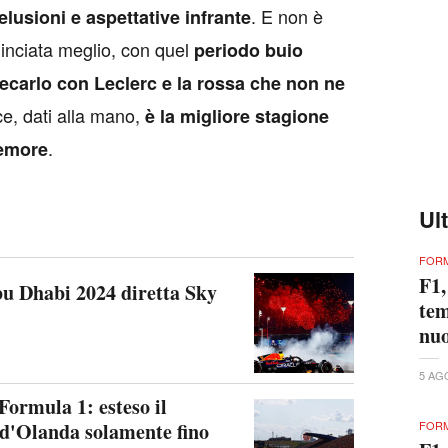
. E non è
elusioni e aspettative infrante
inciata meglio, con quel
periodo buio
ecarlo con Leclerc e la rossa che non ne
ce, dati alla mano,
è la migliore stagione
.
memore
Ul
FORM
F1,
 Dhabi 2024 diretta Sky
tem
nuo
5 AG
Formula 1: esteso il
 d'Olanda solamente fino
FORM