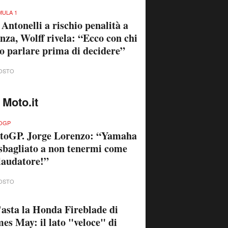
ULA 1
 Antonelli a rischio penalità a
za, Wolff rivela: “Ecco con chi
o parlare prima di decidere”
OSTO
 Moto.it
OGP
toGP. Jorge Lorenzo: “Yamaha
sbagliato a non tenermi come
laudatore!”
OSTO
'asta la Honda Fireblade di
es May: il lato "veloce" di