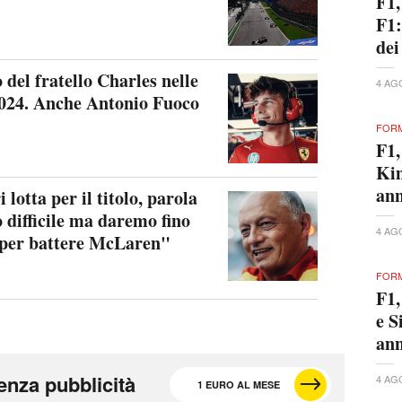
F1,
F1:
dei
 del fratello Charles nelle
4 AG
024. Anche Antonio Fuoco
FORM
F1,
Kim
ann
lotta per il titolo, parola
 difficile ma daremo fino
4 AG
e per battere McLaren"
FORM
F1,
e S
ann
enza pubblicità
4 AG
1 EURO AL MESE