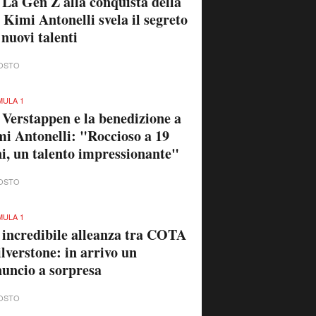
 La Gen Z alla conquista della
 Kimi Antonelli svela il segreto
 nuovi talenti
OSTO
ULA 1
 Verstappen e la benedizione a
i Antonelli: "Roccioso a 19
i, un talento impressionante"
OSTO
ULA 1
 incredibile alleanza tra COTA
ilverstone: in arrivo un
uncio a sorpresa
OSTO