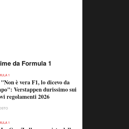
time da Formula 1
ULA 1
 "Non è vera F1, lo dicevo da
po": Verstappen durissimo sui
vi regolamenti 2026
OSTO
ULA 1