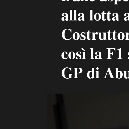
alla lotta a
Costruttor
così la F1
GP di Ab