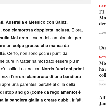
FORM
F1.
Mon
ti, Australia e Messico con Sainz,
dev
. E ora,
, con clamorosa doppietta inclusa
4 AG
, leader del campionato,
 sulla McLaren
per
i fare un colpo grosso che manca da
Da
. Certo, non sono pochi i punti da
ltà
MOT
e pure in Qatar ha mostrato essere più in
Mo
 c’è salito Leclerc con
Norris fuori dai primi
ha 
col
 senza
l’errore clamoroso di una bandiera
si apre una parentesi perché al di là della
5 AG
di stop and go (come da regolamento) è
All
. Infatti,
ta la bandiera gialla a creare dubbi
Jam