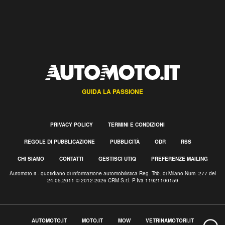
GUIDA LA PASSIONE
PRIVACY POLICY
TERMINI E CONDIZIONI
REGOLE DI PUBBLICAZIONE
PUBBLICITÀ
ODR
RSS
CHI SIAMO
CONTATTI
GESTISCI UTIQ
PREFERENZE MAILING
Automoto.it - quotidiano di informazione automobilistica Reg. Trib. di Milano Num. 277 del
24.05.2011 © 2012-2026 CRM S.r.l. P.Iva 11921100159
AUTOMOTO.IT
MOTO.IT
MOW
VETRINAMOTORI.IT