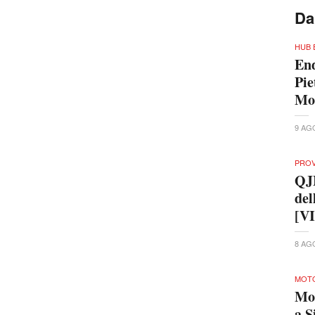
Da
HUB 
End
Pie
Mo
9 AG
PRO
QJ
del
[V
8 AG
MOTO
Mo
a S