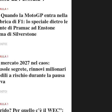
ULA 1
 Quando la MotoGP entra nella
brica di F1: lo speciale dietro le
nte di Pramac ad Enstone
ma di Silverstone
OSTO
ULA 1
 mercato 2027 nel caos:
usole segrete, rinnovi milionari
edili a rischio durante la pausa
iva
OSTO
ULA 1
rido? Per quello c’è il WEC”: