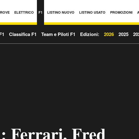
PROVE
ELETTRICO
F1
LISTINO NUOVO
LISTINO USATO
PROMOZIONI
F1
Classifica F1
Team e Piloti F1
Edizioni:
2026
2025
20
: Ferrari, Fred