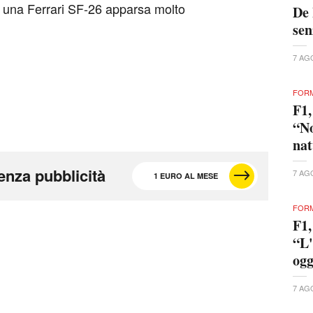
 a una Ferrari SF-26 apparsa molto
De 
se
7 AG
FORM
F1,
“No
nat
enza pubblicità
7 AG
1 EURO AL MESE
FORM
F1,
“L'
ogg
7 AG