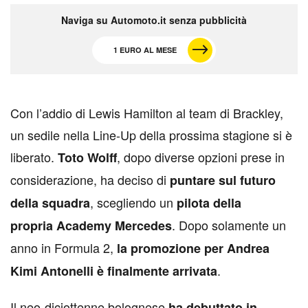
Naviga su Automoto.it senza pubblicità
1 EURO AL MESE
C
on l’addio di Lewis Hamilton al team di Brackley,
un sedile nella Line-Up della prossima stagione si è
liberato.
, dopo diverse opzioni prese in
Toto Wolff
considerazione, ha deciso di
puntare sul futuro
, scegliendo un
della squadra
pilota della
. Dopo solamente un
propria Academy Mercedes
anno in Formula 2,
la promozione per Andrea
.
Kimi Antonelli è finalmente arrivata
I
l neo-diciottenne bolognese
ha debuttato in