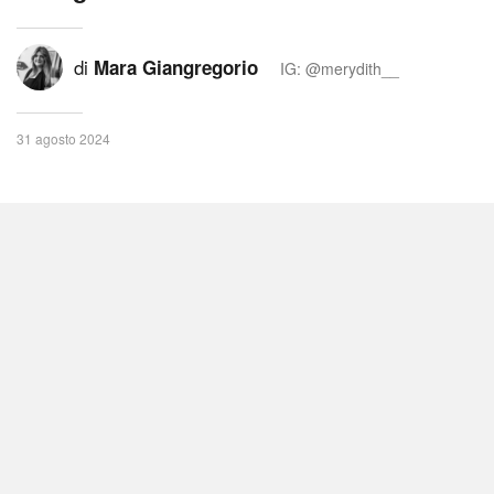
di
Mara Giangregorio
IG: @merydith__
31 agosto 2024