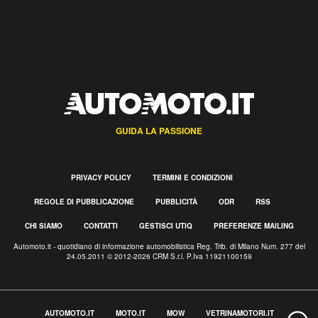
GUIDA LA PASSIONE
PRIVACY POLICY
TERMINI E CONDIZIONI
REGOLE DI PUBBLICAZIONE
PUBBLICITÀ
ODR
RSS
CHI SIAMO
CONTATTI
GESTISCI UTIQ
PREFERENZE MAILING
Automoto.it - quotidiano di informazione automobilistica Reg. Trib. di Milano Num. 277 del
24.05.2011 © 2012-2026 CRM S.r.l. P.Iva 11921100159
AUTOMOTO.IT
MOTO.IT
MOW
VETRINAMOTORI.IT