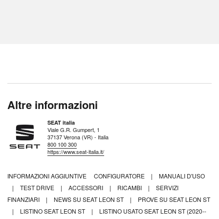
Altre informazioni
SEAT italia
Viale G.R. Gumpert, 1
37137 Verona (VR) - Italia
800 100 300
https://www.seat-italia.it/
INFORMAZIONI AGGIUNTIVE
CONFIGURATORE
|
MANUALI D'USO
|
TEST DRIVE
|
ACCESSORI
|
RICAMBI
|
SERVIZI
FINANZIARI
|
NEWS SU SEAT LEON ST
|
PROVE SU SEAT LEON ST
|
LISTINO SEAT LEON ST
|
LISTINO USATO SEAT LEON ST (2020--