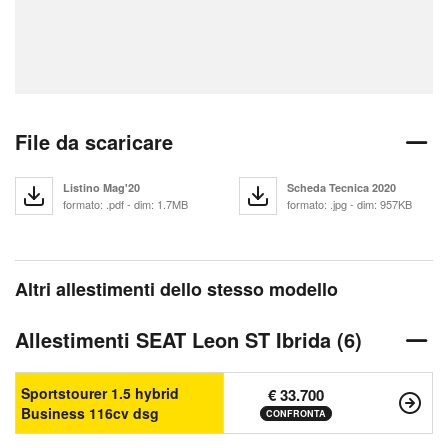
File da scaricare
Listino Mag'20
Scheda Tecnica 2020
formato: .pdf - dim: 1.7MB
formato: .jpg - dim: 957KB
Altri allestimenti dello stesso modello
Allestimenti SEAT Leon ST Ibrida (6)
Sportstourer 1.5 hybrid
€ 33.700
Business 116cv dsg
CONFRONTA