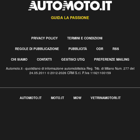
GUIDA LA PASSIONE
PRIVACY POLICY
TERMINI E CONDIZIONI
REGOLE DI PUBBLICAZIONE
PUBBLICITÀ
ODR
RSS
CHI SIAMO
CONTATTI
GESTISCI UTIQ
PREFERENZE MAILING
Automoto.it - quotidiano di informazione automobilistica Reg. Trib. di Milano Num. 277 del
24.05.2011 © 2012-2026 CRM S.r.l. P.Iva 11921100159
AUTOMOTO.IT
MOTO.IT
MOW
VETRINAMOTORI.IT
Informativa sulla raccolta
Le tue preferenze relative alla privacy