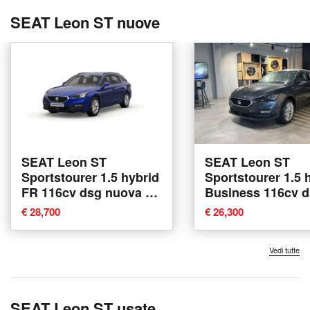
SEAT Leon ST nuove
SEAT Leon ST
SEAT Leon ST
Sportstourer 1.5 hybrid
Sportstourer 1.5 
FR 116cv dsg nuova a
Business 116cv 
Siena
nuova a Ferrara
€ 28,700
€ 26,300
Vedi tutte
SEAT Leon ST usate