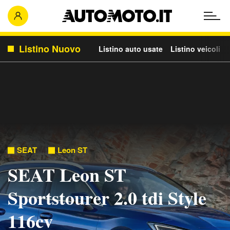
Listino Nuovo
Listino auto usate
Listino veicoli c
SEAT
Leon ST
SEAT Leon ST
Sportstourer 2.0 tdi Style
116cv