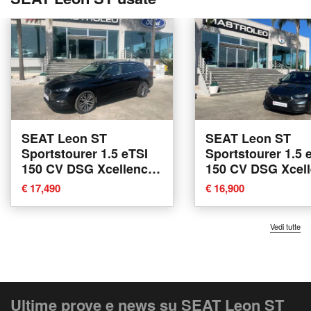
SEAT Leon ST
SEAT Leon ST
Sportstourer 1.5 eTSI
Sportstourer 1.5 
150 CV DSG Xcellence
150 CV DSG Xcel
del 2021 usata a
del 2021 usata a
€ 17,490
€ 16,900
Tricase
Tricase
Vedi tutte
Ultime prove e news su SEAT Leon ST