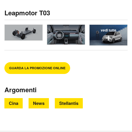
Leapmotor T03
vedi tutte
GUARDA LA PROMOZIONE ONLINE
Argomenti
Cina
News
Stellantis