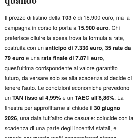
I
l prezzo di listino della
è di 18.900 euro, ma la
T03
campagna in corso lo porta a
. Chi
15.900 euro
preferisce diluire la spesa trova la formula a rate,
costruita con un
,
anticipo di 7.336 euro
35 rate da
e una
,
79 euro
rata finale di 7.871 euro
quest'ultima corrispondente al valore garantito
futuro, da versare solo se alla scadenza si decide di
tenere l'auto. Le condizioni economiche prevedono
un
e un
. La
TAN fisso al 4,99%
TAEG all'8,86%
finestra per approfittarne si chiude il
30 giugno
, una data tutt'altro che casuale: coincide con la
2026
scadenza di una parte degli incentivi statali, e
proprio per questo molti concessionari stanno