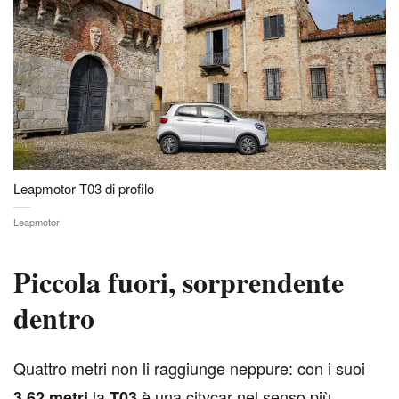
Leapmotor T03 di profilo
Leapmotor
Piccola fuori, sorprendente
dentro
Q
uattro metri non li raggiunge neppure: con i suoi
la
è una citycar nel senso più
3,62 metri
T03