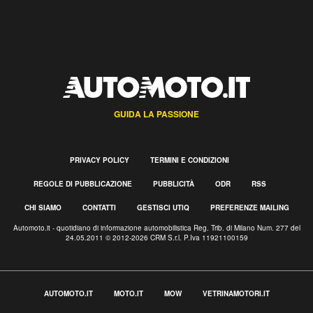
GUIDA LA PASSIONE
PRIVACY POLICY
TERMINI E CONDIZIONI
REGOLE DI PUBBLICAZIONE
PUBBLICITÀ
ODR
RSS
CHI SIAMO
CONTATTI
GESTISCI UTIQ
PREFERENZE MAILING
Automoto.it - quotidiano di informazione automobilistica Reg. Trib. di Milano Num. 277 del
24.05.2011 © 2012-2026 CRM S.r.l. P.Iva 11921100159
AUTOMOTO.IT
MOTO.IT
MOW
VETRINAMOTORI.IT