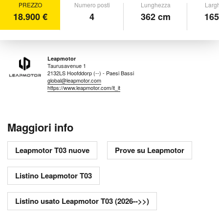
PREZZO
Numero posti
Lunghezza
Larg
18.900 €
4
362 cm
165
Leapmotor
Taurusavenue 1
2132LS Hoofddorp (--) - Paesi Bassi
global@leapmotor.com
https://www.leapmotor.com/it_it
Maggiori info
Leapmotor T03 nuove
Prove su Leapmotor
Listino Leapmotor T03
Listino usato Leapmotor T03 (2026-->>)