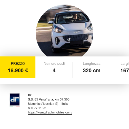
PREZZO
Numero posti
Lunghezza
Larg
18.900 €
4
320 cm
167
Dr
S.S. 85 Venafrana, km 37,500
Macchia d'Isernia (IS) - Italia
800 77 11 22
https://www.drautomobiles.com/