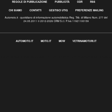
REGOLE DI PUBBLICAZIONE
PUBBLICITÀ
ODR
RSS
CHI SIAMO
CONTATTI
GESTISCI UTIQ
PREFERENZE MAILING
Automoto.it - quotidiano di informazione automobilistica Reg. Trib. di Milano Num. 277 del
24.05.2011 © 2012-2026 CRM S.r.l. P.Iva 11921100159
AUTOMOTO.IT
MOTO.IT
MOW
VETRINAMOTORI.IT
Informativa sulla raccolta
Le tue preferenze relative alla privacy