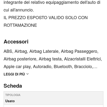
integrante del relativo equipaggiamento dell'auto di
cui all'annuncio.
IL PREZZO ESPOSTO VALIDO SOLO CON
ROTTAMAZIONE
Accessori
ABS, Airbag, Airbag Laterale, Airbag Passeggero,
Airbag posteriore, Airbag testa, Alzacristalli Elettrici,
Apple car play, Autoradio, Bluetooth, Bracciolo,
Cerchi in Lega, Chiave con transponder, Chiusura
LEGGI DI PIÙ
Centralizzata, Chiusura centralizzata
Scheda
telecomandata, Climatizzatore Automatico,
TIPOLOGIA
Climatizzatore ...
Usato