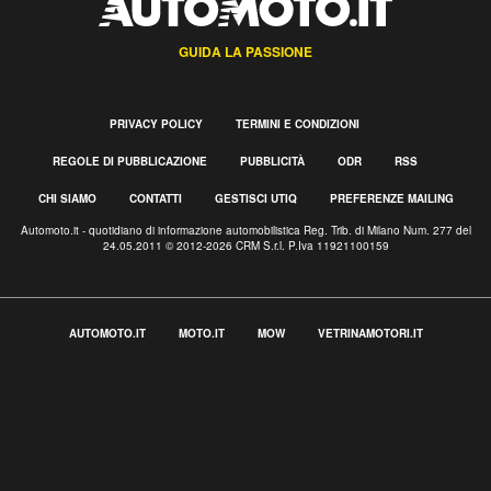
GUIDA LA PASSIONE
PRIVACY POLICY
TERMINI E CONDIZIONI
REGOLE DI PUBBLICAZIONE
PUBBLICITÀ
ODR
RSS
CHI SIAMO
CONTATTI
GESTISCI UTIQ
PREFERENZE MAILING
Automoto.it - quotidiano di informazione automobilistica Reg. Trib. di Milano Num. 277 del
24.05.2011 © 2012-2026 CRM S.r.l. P.Iva 11921100159
AUTOMOTO.IT
MOTO.IT
MOW
VETRINAMOTORI.IT
Informativa sulla raccolta
Le tue preferenze relative alla privacy