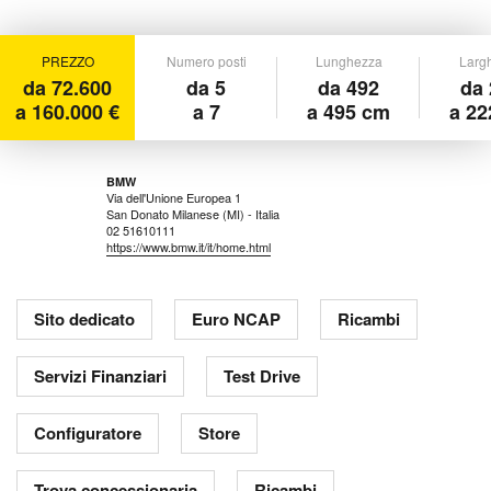
PREZZO
Numero posti
Lunghezza
Larg
da 72.600
da 5
da 492
da 
a 160.000 €
a 7
a 495 cm
a 22
BMW
Via dell'Unione Europea 1
San Donato Milanese (MI) - Italia
02 51610111
https://www.bmw.it/it/home.html
Sito dedicato
Euro NCAP
Ricambi
Servizi Finanziari
Test Drive
Configuratore
Store
Trova concessionaria
Ricambi