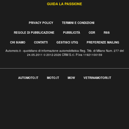
GUIDA LA PASSIONE
PRIVACY POLICY
TERMINI E CONDIZIONI
REGOLE DI PUBBLICAZIONE
PUBBLICITÀ
ODR
RSS
CHI SIAMO
CONTATTI
GESTISCI UTIQ
PREFERENZE MAILING
Automoto.it - quotidiano di informazione automobilistica Reg. Trib. di Milano Num. 277 del
24.05.2011 © 2012-2026 CRM S.r.l. P.Iva 11921100159
AUTOMOTO.IT
MOTO.IT
MOW
VETRINAMOTORI.IT