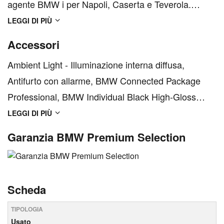
agente BMW i per Napoli, Caserta e Teverola.
M.Car inoltre è l'unica concessionaria in Campania
LEGGI DI PIÙ
a detenere i marchi BMW PREMIUM SELECTION e
Accessori
MINI NEXT per la vendita dell'usato garantito BMW
Ambient Light - Illuminazione interna diffusa,
e MINI. Il Centro usat...
Antifurto con allarme, BMW Connected Package
Professional, BMW Individual Black High-Gloss
Shadow Line, BMW Intelligent Emergency Call,
LEGGI DI PIÙ
BMW Live Cockpit Professional, Barre longitudinali
Garanzia BMW Premium Selection
sul tetto BMW Individual in high-gloss nero lucido,
Bulloni antifu...
Scheda
TIPOLOGIA
Usato