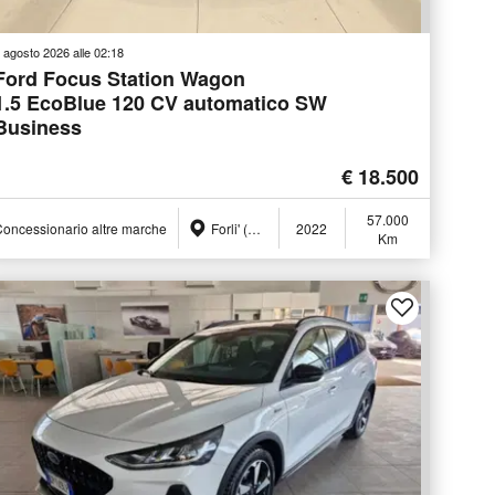
 agosto 2026 alle 02:18
Ford Focus Station Wagon
1.5 EcoBlue 120 CV automatico SW
Business
€ 18.500
57.000
oncessionario altre marche
Forli' (FC)
2022
Km