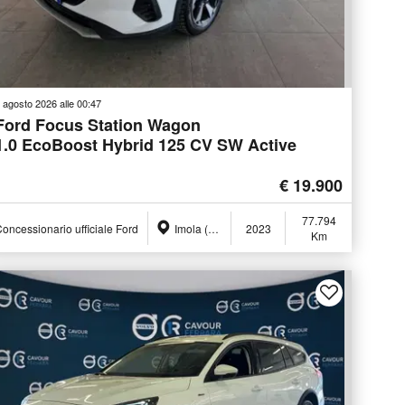
 agosto 2026 alle 00:47
Ford Focus Station Wagon
1.0 EcoBoost Hybrid 125 CV SW Active
€ 19.900
77.794
oncessionario ufficiale Ford
Imola (BO)
2023
Km