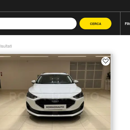
Fil
CERCA
isultati