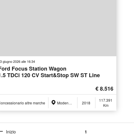
3 giugno 2026 alle 16:34
Ford Focus Station Wagon
1.5 TDCi 120 CV Start&Stop SW ST Line
€ 8.516
117.391
oncessionario altre marche
Modena (MO)
2018
Km
Inizio
1