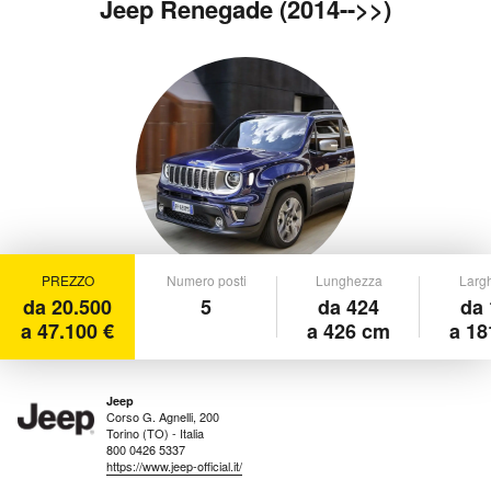
Jeep Renegade (2014-->>)
PREZZO
Numero posti
Lunghezza
Larg
da 20.500
5
da 424
da 
a 47.100 €
a 426 cm
a 18
Jeep
Corso G. Agnelli, 200
Torino (TO) - Italia
800 0426 5337
https://www.jeep-official.it/