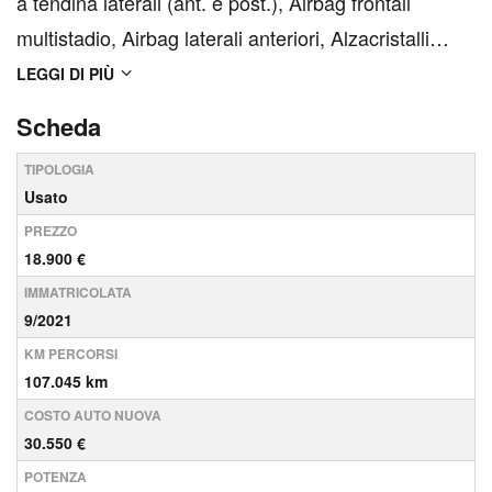
a tendina laterali (ant. e post.), Airbag frontali
multistadio, Airbag laterali anteriori, Alzacristalli
elettrici anteriori, Alzacristalli elettrici posteriori,
LEGGI DI PIÙ
Barre sul tetto, Cerchi in lega da 17&quot;,
Scheda
Climatizzatore automatico bi-zona, Cont...
TIPOLOGIA
Usato
PREZZO
18.900 €
IMMATRICOLATA
9/2021
KM PERCORSI
107.045 km
COSTO AUTO NUOVA
30.550 €
POTENZA