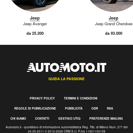
Jeep
Jeep
Jeep Avenger
Jeep Grand Cherokee
da 25.200
da 93.000
GUIDA LA PASSIONE
PRIVACY POLICY
TERMINI E CONDIZIONI
REGOLE DI PUBBLICAZIONE
PUBBLICITÀ
ODR
RSS
CHI SIAMO
CONTATTI
GESTISCI UTIQ
PREFERENZE MAILING
Automoto.it - quotidiano di informazione automobilistica Reg. Trib. di Milano Num. 277 del
24.05.2011 © 2012-2026 CRM S.r.l. P.Iva 11921100159