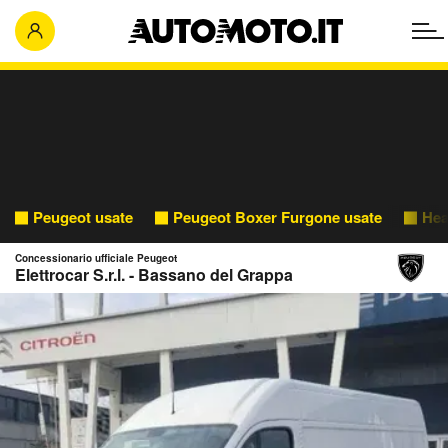
Peugeot usate
Peugeot Boxer Furgone usate
Hea
Concessionario ufficiale Peugeot
Elettrocar S.r.l. - Bassano del Grappa