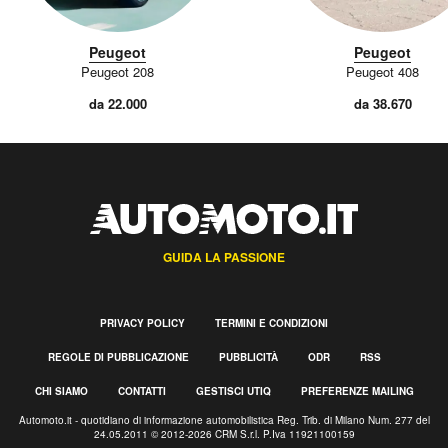
Peugeot
Peugeot
Peugeot 208
Peugeot 408
da 22.000
da 38.670
GUIDA LA PASSIONE
PRIVACY POLICY
TERMINI E CONDIZIONI
REGOLE DI PUBBLICAZIONE
PUBBLICITÀ
ODR
RSS
CHI SIAMO
CONTATTI
GESTISCI UTIQ
PREFERENZE MAILING
Automoto.it - quotidiano di informazione automobilistica Reg. Trib. di Milano Num. 277 del
24.05.2011 © 2012-2026 CRM S.r.l. P.Iva 11921100159