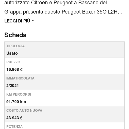
autorizzato Citroen e Peugeot a Bassano del
Grappa presenta questo Peugeot Boxer 35Q L2H2
2200cc Bluehdi 140cv Euro6 d temp autocarro 3
LEGGI DI PIÙ
posti in pronta consegna con le seguenti opzioni:
Scheda
Climatizzatore Touchscreen Radio Bluetooth sensori
TIPOLOGIA
posteriori por...
Usato
PREZZO
16.968 €
IMMATRICOLATA
2/2021
KM PERCORSI
91.700 km
COSTO AUTO NUOVA
43.943 €
POTENZA