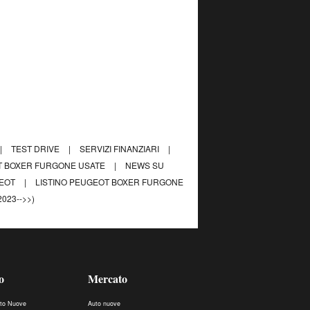
|
TEST DRIVE
|
SERVIZI FINANZIARI
|
 BOXER FURGONE USATE
|
NEWS SU
GEOT
|
LISTINO PEUGEOT BOXER FURGONE
023-->>)
o
Mercato
uto Nuove
Auto nuove