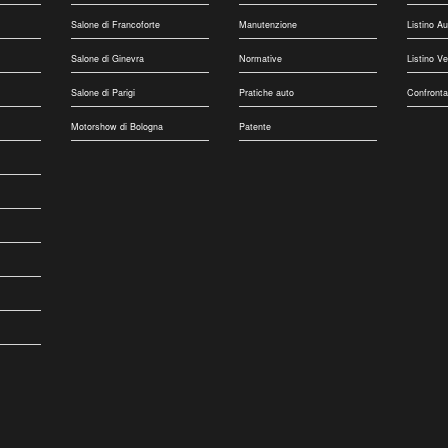
Salone di Francoforte
Manutenzione
Listino A
Salone di Ginevra
Normative
Listino V
Salone di Parigi
Pratiche auto
Confronta
Motorshow di Bologna
Patente