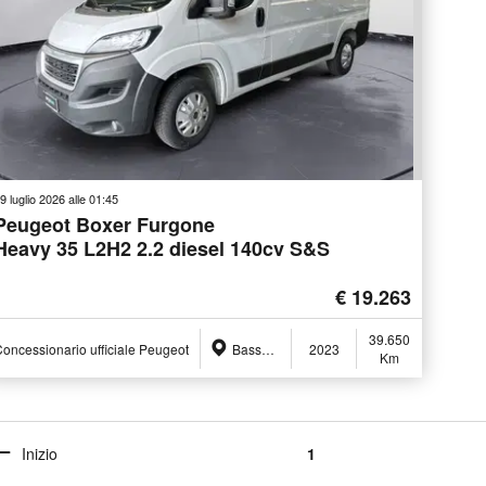
9 luglio 2026 alle 01:45
Peugeot Boxer Furgone
Heavy 35 L2H2 2.2 diesel 140cv S&S
€ 19.263
39.650
oncessionario ufficiale Peugeot
Bassano del Grappa (VI)
2023
Km
Inizio
1