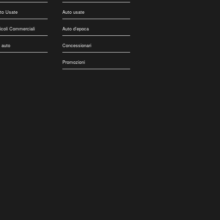
uto Usate
Auto usate
eicoli Commerciali
Auto d'epoca
 auto
Concessionari
Promozioni