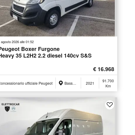
 agosto 2026 alle 01:52
Peugeot Boxer Furgone
Heavy 35 L2H2 2.2 diesel 140cv S&S
€ 16.968
91.700
oncessionario ufficiale Peugeot
Bassano del Grappa (VI)
2021
Km