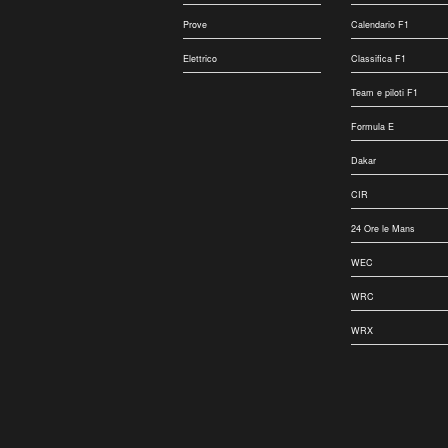
Prove
Calendario F1
Elettrico
Classifica F1
Team e piloti F1
Formula E
Dakar
CIR
24 Ore le Mans
WEC
WRC
WRX