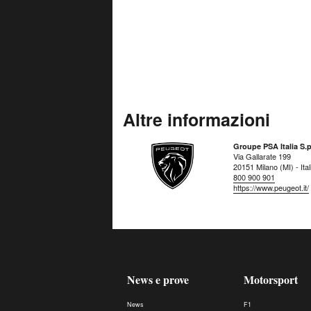
Altre informazioni
Groupe PSA Italia S.p
Via Gallarate 199
20151 Milano (MI) - Ital
800 900 901
https://www.peugeot.it/
News e prove
Motorsport
News
F1