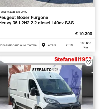
 agosto 2026 alle 00:50
Peugeot Boxer Furgone
Heavy 35 L2H2 2.2 diesel 140cv S&S
€ 10.300
165.600
oncessionario altre marche
Ferrara (FE)
2019
Km