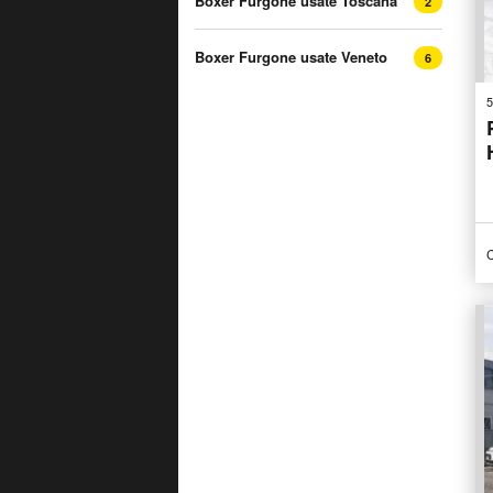
Boxer Furgone usate Toscana
2
Boxer Furgone usate Veneto
6
5
C