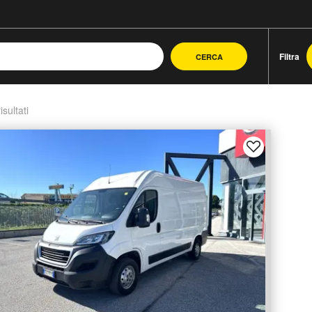
Filtra
CERCA
isultati