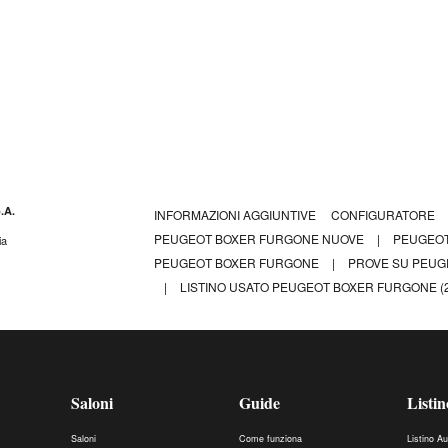
.A.
INFORMAZIONI AGGIUNTIVE
CONFIGURATORE
PEUGEOT BOXER FURGONE NUOVE
|
PEUGEOT
ia
PEUGEOT BOXER FURGONE
|
PROVE SU PEU
|
LISTINO USATO PEUGEOT BOXER FURGONE (2
Saloni
Guide
Listin
Saloni
Come funziona
Listino A