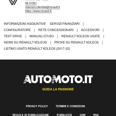
06 41561
relazioni.clientela@renault.it
https://www.renault.it/
INFORMAZIONI AGGIUNTIVE
SERVIZI FINANZIARI
|
CONFIGURATORE
|
RETE CONCESSIONARI
|
ACCESSORI
|
TEST DRIVE
|
MANUALI D'USO
|
RENAULT KOLEOS USATE
|
NEWS SU RENAULT KOLEOS
|
PROVE SU RENAULT KOLEOS
|
LISTINO USATO RENAULT KOLEOS (2017-22)
GUIDA LA PASSIONE
PRIVACY POLICY
TERMINI E CONDIZIONI
REGOLE DI PUBBLICAZIONE
PUBBLICITÀ
ODR
RSS