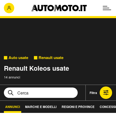
Auto usate
Renault usate
Renault Koleos usate
14 annunci
Filtra
ANNUNCI
MARCHE E MODELLI
REGIONI E PROVINCE
CONCESSI