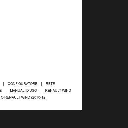
I
|
CONFIGURATORE
|
RETE
VE
|
MANUALI D'USO
|
RENAULT WIND
TO RENAULT WIND (2010-12)