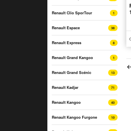
Renault Clio SporTour
1
Renault Espace
38
C
Renault Express
8
Renault Grand Kangoo
1
Renault Grand Scénic
13
Renault Kadjar
71
Renault Kangoo
40
Renault Kangoo Furgone
10