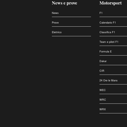
News e prove
Motorsport
News
F1
Prove
Calendario F1
Elettrico
Classifica F1
Team e piloti F1
Formula E
Dakar
CIR
24 Ore le Mans
WEC
WRC
WRX