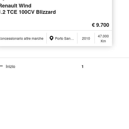
Renault Wind
1.2 TCE 100CV Blizzard
€ 9.700
47.000
oncessionario altre marche
Porto San Giorgio (FM)
2010
Km
Inizio
1