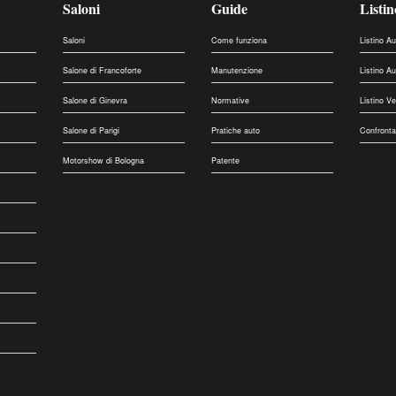
Saloni
Guide
Listin
Saloni
Come funziona
Listino A
Salone di Francoforte
Manutenzione
Listino A
Salone di Ginevra
Normative
Listino V
Salone di Parigi
Pratiche auto
Confronta
Motorshow di Bologna
Patente