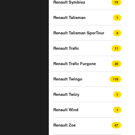
Renault Symbioz
74
Renault Talisman
1
Renault Talisman SporTour
4
Renault Trafic
11
Renault Trafic Furgone
20
Renault Twingo
119
Renault Twizy
1
Renault Wind
1
Renault Zoe
47