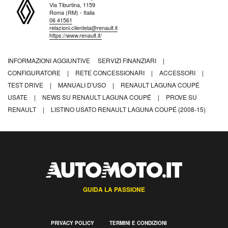
Via Tiburtina, 1159
Roma (RM) - Italia
06 41561
relazioni.clientela@renault.it
https://www.renault.it/
INFORMAZIONI AGGIUNTIVE
SERVIZI FINANZIARI
|
CONFIGURATORE
|
RETE CONCESSIONARI
|
ACCESSORI
|
TEST DRIVE
|
MANUALI D'USO
|
RENAULT LAGUNA COUPÉ
USATE
|
NEWS SU RENAULT LAGUNA COUPÉ
|
PROVE SU
RENAULT
|
LISTINO USATO RENAULT LAGUNA COUPÉ (2008-15)
GUIDA LA PASSIONE
PRIVACY POLICY
TERMINI E CONDIZIONI