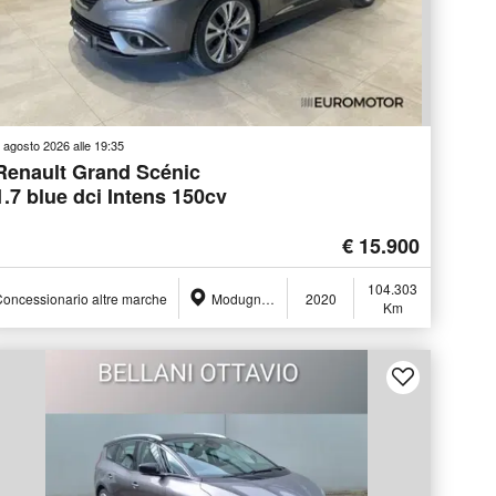
 agosto 2026 alle 19:35
Renault Grand Scénic
1.7 blue dci Intens 150cv
€ 15.900
104.303
oncessionario altre marche
Modugno (BA)
2020
Km