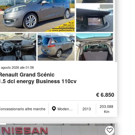
 agosto 2026 alle 01:58
Renault Grand Scénic
1.5 dci energy Business 110cv
€ 6.850
203.088
oncessionario altre marche
Modena (MO)
2013
Km