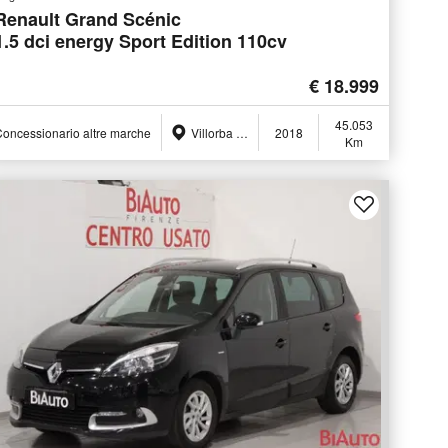
Renault Grand Scénic
1.5 dci energy Sport Edition 110cv
€ 18.999
45.053
oncessionario altre marche
Villorba (TV)
2018
Km