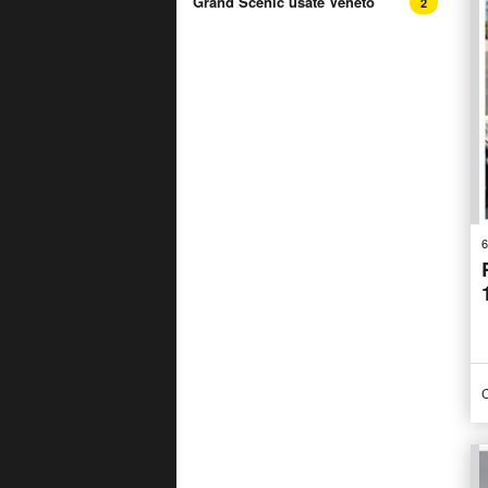
Grand Scénic usate Veneto
2
6
C