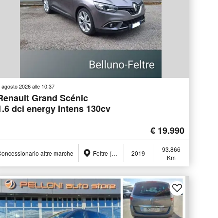
 agosto 2026 alle 10:37
Renault Grand Scénic
1.6 dci energy Intens 130cv
€ 19.990
93.866
oncessionario altre marche
Feltre (BL)
2019
Km