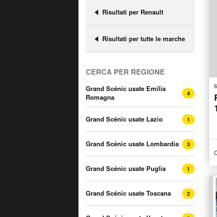
Risultati per Renault
Risultati per tutte le marche
CERCA PER REGIONE
6
Grand Scénic usate Emilia
4
Romagna
Grand Scénic usate Lazio
1
Grand Scénic usate Lombardia
3
C
Grand Scénic usate Puglia
1
Grand Scénic usate Toscana
2