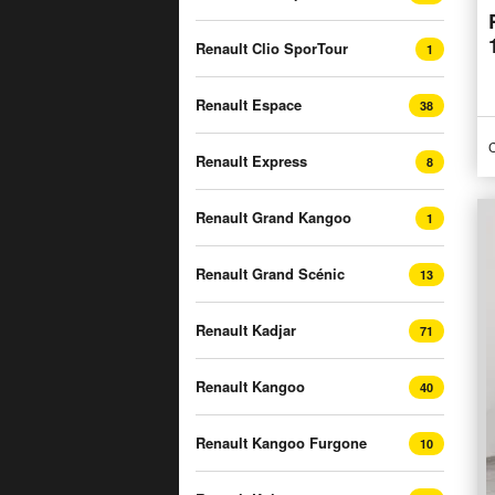
Renault Clio SporTour
1
Renault Espace
38
C
Renault Express
8
Renault Grand Kangoo
1
Renault Grand Scénic
13
Renault Kadjar
71
Renault Kangoo
40
Renault Kangoo Furgone
10