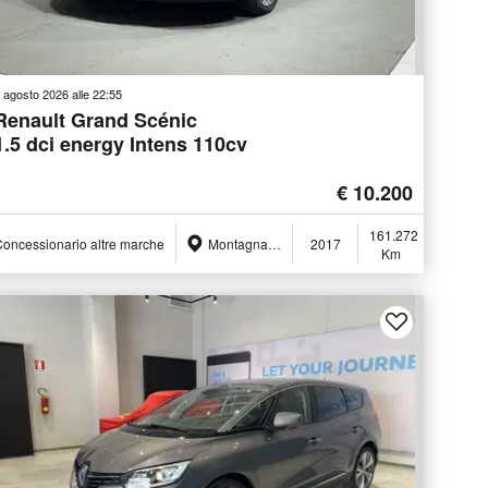
 agosto 2026 alle 22:55
Renault Grand Scénic
1.5 dci energy Intens 110cv
€ 10.200
161.272
oncessionario altre marche
Montagna in Valtellina (SO)
2017
Km