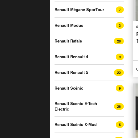
Renault Mégane SporTour
7
Renault Modus
3
6
Renault Rafale
28
Renault Renault 4
9
C
Renault Renault 5
22
Renault Scénic
9
Renault Scenic E-Tech
26
Electric
Renault Scénic X-Mod
5