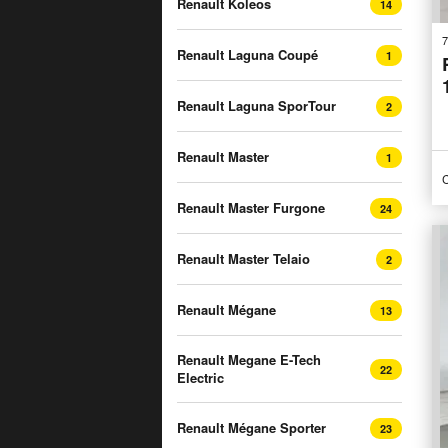
Renault Koleos
14
7
Renault Laguna Coupé
1
Renault Laguna SporTour
2
Renault Master
1
C
Renault Master Furgone
24
Renault Master Telaio
2
Renault Mégane
13
Renault Megane E-Tech
22
Electric
Renault Mégane Sporter
23