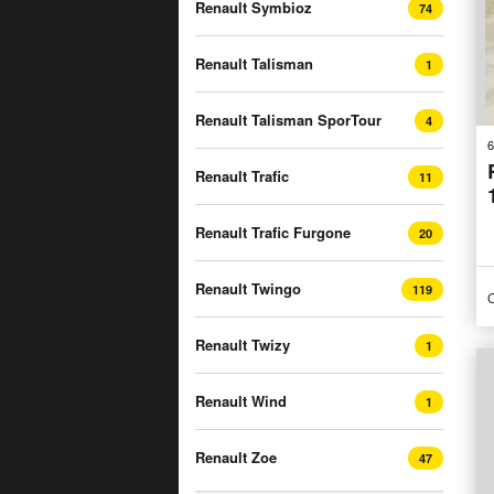
Renault Symbioz
74
Renault Talisman
1
Renault Talisman SporTour
4
6
Renault Trafic
11
Renault Trafic Furgone
20
Renault Twingo
119
C
Renault Twizy
1
Renault Wind
1
Renault Zoe
47