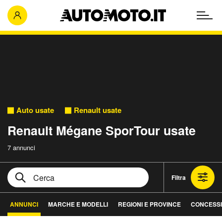
Auto usate
Renault usate
Renault Mégane SporTour usate
7 annunci
Filtra
ANNUNCI
MARCHE E MODELLI
REGIONI E PROVINCE
CONCESSI