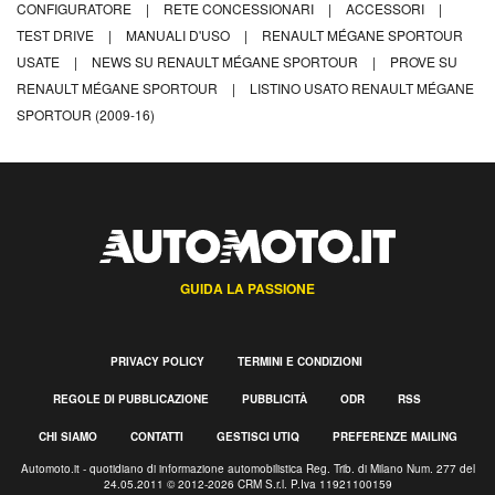
CONFIGURATORE
|
RETE CONCESSIONARI
|
ACCESSORI
|
TEST DRIVE
|
MANUALI D'USO
|
RENAULT MÉGANE SPORTOUR
USATE
|
NEWS SU RENAULT MÉGANE SPORTOUR
|
PROVE SU
RENAULT MÉGANE SPORTOUR
|
LISTINO USATO RENAULT MÉGANE
SPORTOUR (2009-16)
GUIDA LA PASSIONE
PRIVACY POLICY
TERMINI E CONDIZIONI
REGOLE DI PUBBLICAZIONE
PUBBLICITÀ
ODR
RSS
CHI SIAMO
CONTATTI
GESTISCI UTIQ
PREFERENZE MAILING
Automoto.it - quotidiano di informazione automobilistica Reg. Trib. di Milano Num. 277 del
24.05.2011 © 2012-2026 CRM S.r.l. P.Iva 11921100159