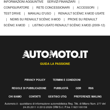
INFORMAZIONI AGGIUNTIVE
SERVIZI FINANZIARI
|
CONFIGURATORE
|
RETE CONCESSIONARI
|
ACCESSORI
|
TEST DRIVE
|
MANUALI D'USO
|
RENAULT SCÉNIC X-MOD USATE
|
NEWS SU RENAULT SCÉNIC X-MOD
|
PROVE SU RENAULT
SCÉNIC X-MOD
|
LISTINO USATO RENAULT SCÉNIC X-MOD (2009-12)
GUIDA LA PASSIONE
PRIVACY POLICY
TERMINI E CONDIZIONI
REGOLE DI PUBBLICAZIONE
PUBBLICITÀ
ODR
RSS
CHI SIAMO
CONTATTI
GESTISCI UTIQ
PREFERENZE MAILING
Automoto.it - quotidiano di informazione automobilistica Reg. Trib. di Milano Num. 277 del
24.05.2011 © 2012-2026 CRM S.r.l. P.Iva 11921100159