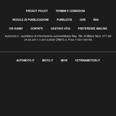
PRIVACY POLICY
TERMINI E CONDIZIONI
REGOLE DI PUBBLICAZIONE
PUBBLICITÀ
ODR
RSS
CHI SIAMO
CONTATTI
GESTISCI UTIQ
PREFERENZE MAILING
Automoto.it - quotidiano di informazione automobilistica Reg. Trib. di Milano Num. 277 del
24.05.2011 © 2012-2026 CRM S.r.l. P.Iva 11921100159
AUTOMOTO.IT
MOTO.IT
MOW
VETRINAMOTORI.IT
Informativa sulla raccolta
Le tue preferenze relative alla privacy