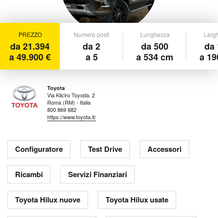
PREZZO
Numero posti
Lunghezza
Larg
da 21.394
da 2
da 500
da 
a 49.900 €
a 5
a 534 cm
a 19
Toyota
Via Kiiciro Toyoda, 2
Roma (RM) - Italia
800 869 682
https://www.toyota.it/
Configuratore
Test Drive
Accessori
Ricambi
Servizi Finanziari
Toyota Hilux nuove
Toyota Hilux usate