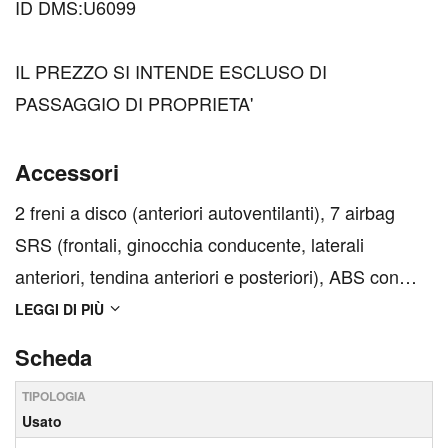
ID DMS:U6099
IL PREZZO SI INTENDE ESCLUSO DI
PASSAGGIO DI PROPRIETA'
Accessori
2 freni a disco (anteriori autoventilanti), 7 airbag
SRS (frontali, ginocchia conducente, laterali
anteriori, tendina anteriori e posteriori), ABS con
EBD + BA (Brake Assist - Assistenza alle frenate di
LEGGI DI PIÙ
emergenza), Alzacristalli Elettrici Posteriori,
Scheda
Alzacristalli elettrici anteriori, Bordo inferior...
TIPOLOGIA
Usato