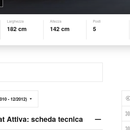
Larghezza
Altezza
Posti
182 cm
142 cm
5
t Attiva: scheda tecnica