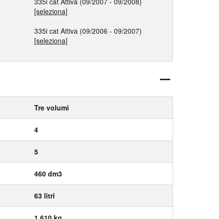
335i cat Attiva (09/2007 - 09/2008)
[seleziona]
335i cat Attiva (09/2006 - 09/2007)
[seleziona]
Tre volumi
4
5
460 dm3
63 litri
1.610 kg