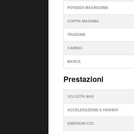
POTENZA MAX/REGIME
COPPIA MASSIMA
TRAZIONE
CAMBIO
MARCE
Prestazioni
VELOCITÀ MAX
ACCELERAZIONE 0-100KM/H
EMISSIONI CO2