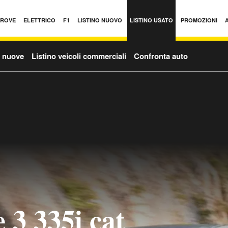
PROVE
ELETTRICO
F1
LISTINO NUOVO
LISTINO USATO
PROMOZIONI
o nuove
Listino veicoli commerciali
Confronta auto
3 335i cat