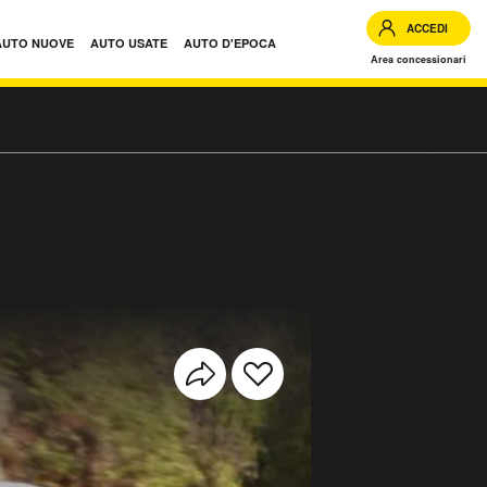
ACCEDI
AUTO NUOVE
AUTO USATE
AUTO D'EPOCA
Area concessionari