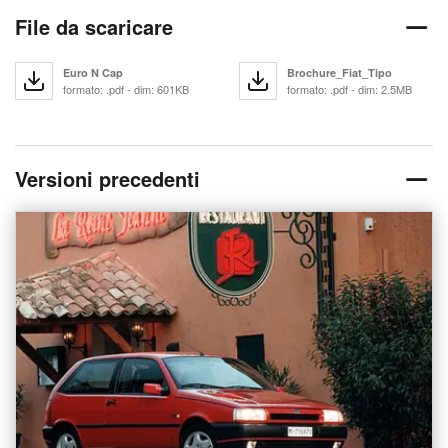
File da scaricare
Euro N Cap
Brochure_Fiat_Tipo
formato: .pdf - dim: 601KB
formato: .pdf - dim: 2.5MB
Versioni precedenti