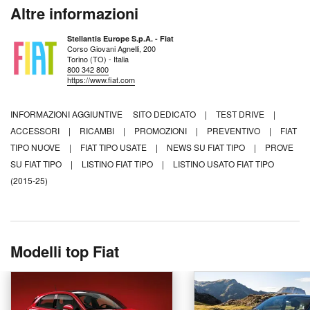
Altre informazioni
Stellantis Europe S.p.A. - Fiat
Corso Giovani Agnelli, 200
Torino (TO) - Italia
800 342 800
https://www.fiat.com
INFORMAZIONI AGGIUNTIVE
SITO DEDICATO
|
TEST DRIVE
|
ACCESSORI
|
RICAMBI
|
PROMOZIONI
|
PREVENTIVO
|
FIAT
TIPO NUOVE
|
FIAT TIPO USATE
|
NEWS SU FIAT TIPO
|
PROVE
SU FIAT TIPO
|
LISTINO FIAT TIPO
|
LISTINO USATO FIAT TIPO
(2015-25)
Modelli top Fiat