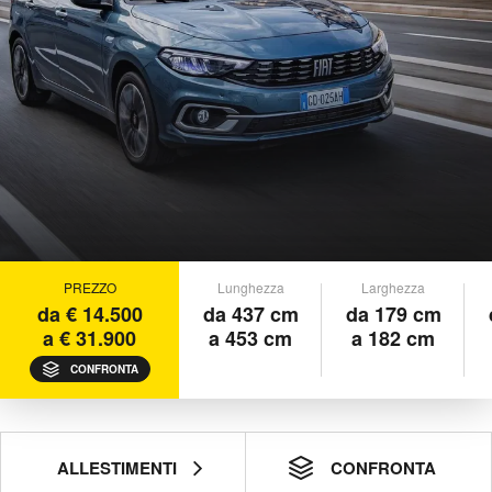
PREZZO
Lunghezza
Larghezza
da € 14.500
da 437 cm
da 179 cm
a € 31.900
a 453 cm
a 182 cm
CONFRONTA
ALLESTIMENTI
CONFRONTA