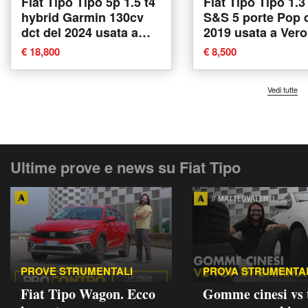
Fiat Tipo Tipo 5p 1.5 t4
Fiat Tipo Tipo 1.3
hybrid Garmin 130cv
S&S 5 porte Pop 
dct del 2024 usata a
2019 usata a Ver
Montagna in Valtellina
€ 18,800
€ 8,500
Vedi tutte
Ultime prove e news su Fiat Tipo
PROVE STRUMENTALI
PROVA STRUMENTA
Fiat Tipo Wagon. Ecco
Gomme cinesi vs 