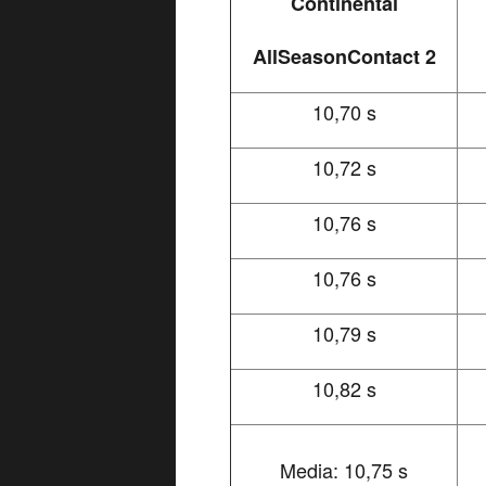
Continental
AllSeasonContact 2
10,70 s
10,72 s
10,76 s
10,76 s
10,79 s
10,82 s
Media: 10,75 s