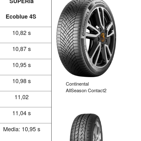
SUPERia
Ecoblue 4S
10,82 s
10,87 s
10,95 s
10,98 s
Continental
AllSeason Contact2
11,02
11,04 s
Media: 10,95 s