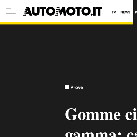
TV
NEWS
Prove
Gomme cin
gamma: c