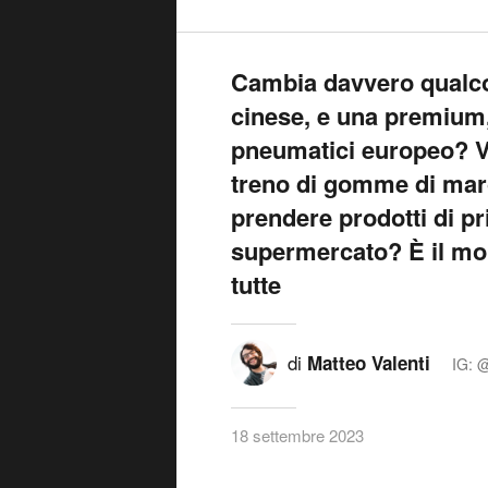
Cambia davvero qualco
cinese, e una premium,
pneumatici europeo? Va
treno di gomme di marc
prendere prodotti di p
supermercato? È il mom
tutte
di
Matteo Valenti
IG: 
18 settembre 2023