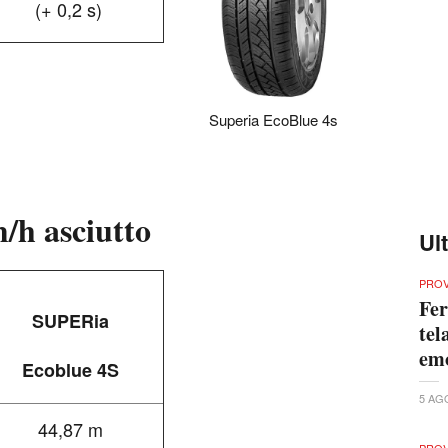
(+ 0,2 s)
Superia EcoBlue 4s
/h asciutto
Ul
PRO
Fer
SUPERia
tel
em
Ecoblue 4S
5 AG
44,87 m
PRO