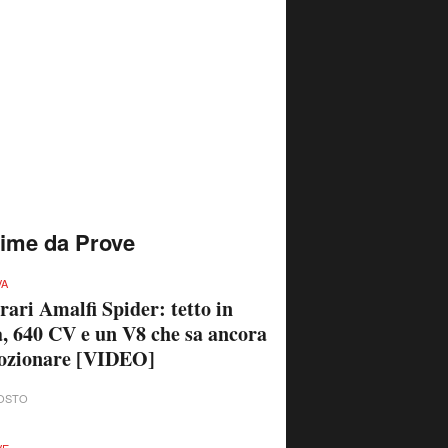
time da Prove
VA
rari Amalfi Spider: tetto in
a, 640 CV e un V8 che sa ancora
ozionare [VIDEO]
OSTO
VE