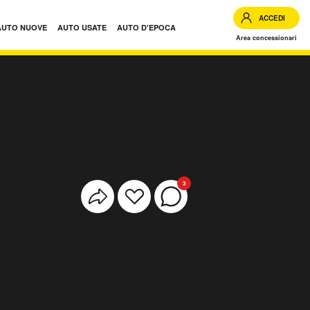
ACCEDI
AUTO NUOVE
AUTO USATE
AUTO D'EPOCA
Area concessionari
3