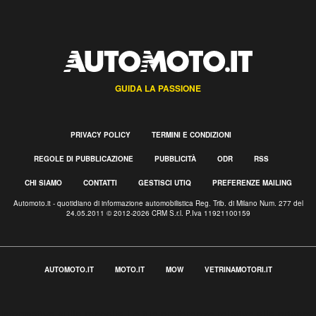
GUIDA LA PASSIONE
PRIVACY POLICY
TERMINI E CONDIZIONI
REGOLE DI PUBBLICAZIONE
PUBBLICITÀ
ODR
RSS
CHI SIAMO
CONTATTI
GESTISCI UTIQ
PREFERENZE MAILING
Automoto.it - quotidiano di informazione automobilistica Reg. Trib. di Milano Num. 277 del
24.05.2011 © 2012-2026 CRM S.r.l. P.Iva 11921100159
AUTOMOTO.IT
MOTO.IT
MOW
VETRINAMOTORI.IT
Informativa sulla raccolta
Le tue preferenze relative alla privacy