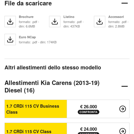
File da scaricare
Brochure
Listino
Accessori
formato: .pdf -
formato: .pdf -
formato: .pdf -
dim: 6.6MB
dim: 437KB
dim: 2.8MB
Euro NCap
formato: .pdf - dim: 174KB
Altri allestimenti dello stesso modello
Allestimenti Kia Carens (2013-19)
Diesel (16)
1.7 CRDi 115 CV Business
€ 26.000
Class
CONFRONTA
€ 24.000
1.7 CRDi 115 CV Class