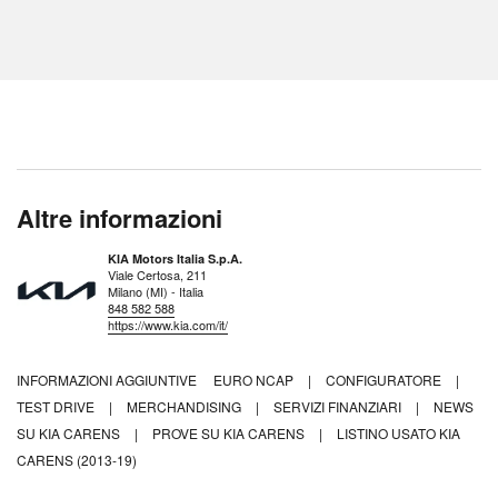
Altre informazioni
KIA Motors Italia S.p.A.
Viale Certosa, 211
Milano (MI) - Italia
848 582 588
https://www.kia.com/it/
INFORMAZIONI AGGIUNTIVE
EURO NCAP
|
CONFIGURATORE
|
TEST DRIVE
|
MERCHANDISING
|
SERVIZI FINANZIARI
|
NEWS
SU KIA CARENS
|
PROVE SU KIA CARENS
|
LISTINO USATO KIA
CARENS (2013-19)