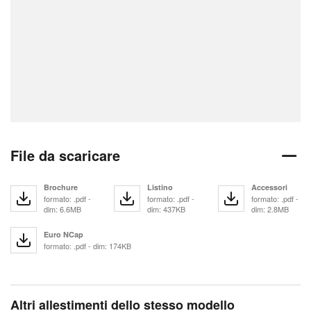
File da scaricare
Brochure
Listino
Accessori
formato: .pdf -
formato: .pdf -
formato: .pdf -
dim: 6.6MB
dim: 437KB
dim: 2.8MB
Euro NCap
formato: .pdf - dim: 174KB
Altri allestimenti dello stesso modello