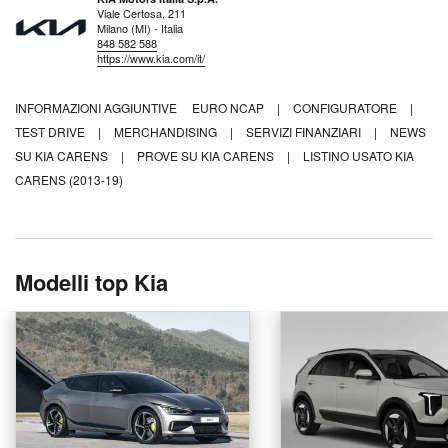
Viale Certosa, 211
Milano (MI) - Italia
848 582 588
https://www.kia.com/it/
INFORMAZIONI AGGIUNTIVE
EURO NCAP
|
CONFIGURATORE
|
TEST DRIVE
|
MERCHANDISING
|
SERVIZI FINANZIARI
|
NEWS
SU KIA CARENS
|
PROVE SU KIA CARENS
|
LISTINO USATO KIA
CARENS (2013-19)
Modelli top Kia