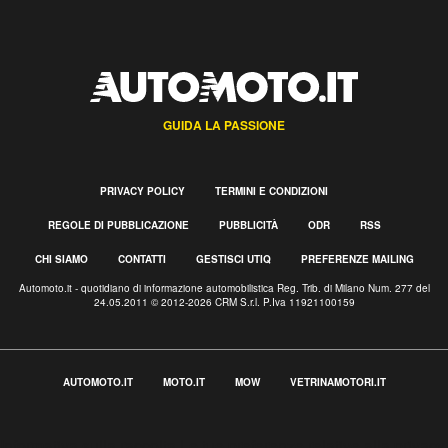
GUIDA LA PASSIONE
PRIVACY POLICY
TERMINI E CONDIZIONI
REGOLE DI PUBBLICAZIONE
PUBBLICITÀ
ODR
RSS
CHI SIAMO
CONTATTI
GESTISCI UTIQ
PREFERENZE MAILING
Automoto.it - quotidiano di informazione automobilistica Reg. Trib. di Milano Num. 277 del
24.05.2011 © 2012-2026 CRM S.r.l. P.Iva 11921100159
AUTOMOTO.IT
MOTO.IT
MOW
VETRINAMOTORI.IT
Informativa sulla raccolta
Le tue preferenze relative alla privacy