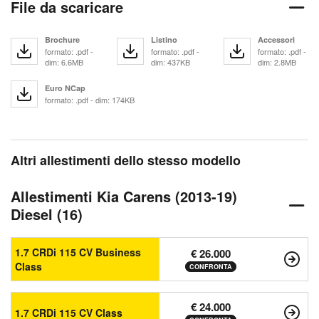
File da scaricare
Brochure
Listino
Accessori
formato: .pdf -
formato: .pdf -
formato: .pdf -
dim: 6.6MB
dim: 437KB
dim: 2.8MB
Euro NCap
formato: .pdf - dim: 174KB
Altri allestimenti dello stesso modello
Allestimenti Kia Carens (2013-19)
Diesel (16)
1.7 CRDi 115 CV Business
€ 26.000
Class
CONFRONTA
€ 24.000
1.7 CRDi 115 CV Class