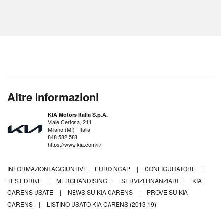
Altre informazioni
KIA Motors Italia S.p.A.
Viale Certosa, 211
Milano (MI) - Italia
848 582 588
https://www.kia.com/it/
INFORMAZIONI AGGIUNTIVE
EURO NCAP
|
CONFIGURATORE
|
TEST DRIVE
|
MERCHANDISING
|
SERVIZI FINANZIARI
|
KIA
CARENS USATE
|
NEWS SU KIA CARENS
|
PROVE SU KIA
CARENS
|
LISTINO USATO KIA CARENS (2013-19)