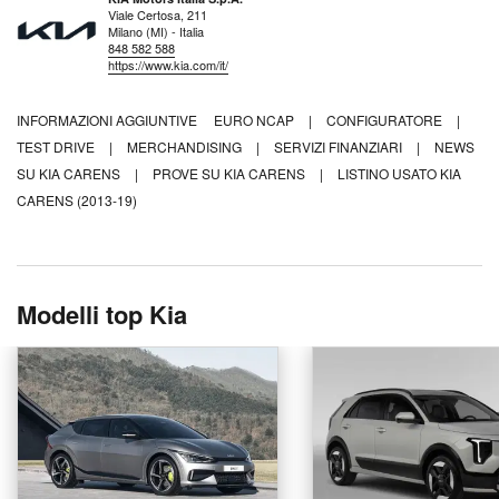
Viale Certosa, 211
Milano (MI) - Italia
848 582 588
https://www.kia.com/it/
INFORMAZIONI AGGIUNTIVE
EURO NCAP
|
CONFIGURATORE
|
TEST DRIVE
|
MERCHANDISING
|
SERVIZI FINANZIARI
|
NEWS
SU KIA CARENS
|
PROVE SU KIA CARENS
|
LISTINO USATO KIA
CARENS (2013-19)
Modelli top Kia