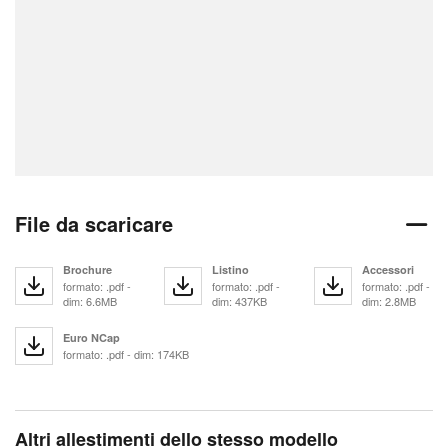
File da scaricare
Brochure
Listino
Accessori
formato: .pdf -
formato: .pdf -
formato: .pdf -
dim: 6.6MB
dim: 437KB
dim: 2.8MB
Euro NCap
formato: .pdf - dim: 174KB
Altri allestimenti dello stesso modello