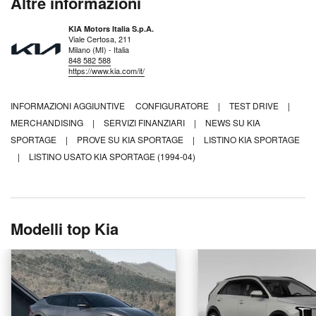
Altre informazioni
KIA Motors Italia S.p.A.
Viale Certosa, 211
Milano (MI) - Italia
848 582 588
https://www.kia.com/it/
INFORMAZIONI AGGIUNTIVE
CONFIGURATORE
|
TEST DRIVE
|
MERCHANDISING
|
SERVIZI FINANZIARI
|
NEWS SU KIA
SPORTAGE
|
PROVE SU KIA SPORTAGE
|
LISTINO KIA SPORTAGE
|
LISTINO USATO KIA SPORTAGE (1994-04)
Modelli top Kia