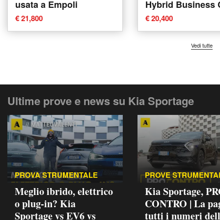
usata a Empoli
Hybrid Business 
del 2022 usata a 
€ 21,800
€ 20,400
Vedi tutte
Ultime prove e news su Kia Sportage
PROVA STRUMENTALE
PROVE STRUMENTA
Meglio ibrido, elettrico
Kia Sportage, PR
o plug-in? Kia
CONTRO | La pag
Sportage vs EV6 vs
tutti i numeri del