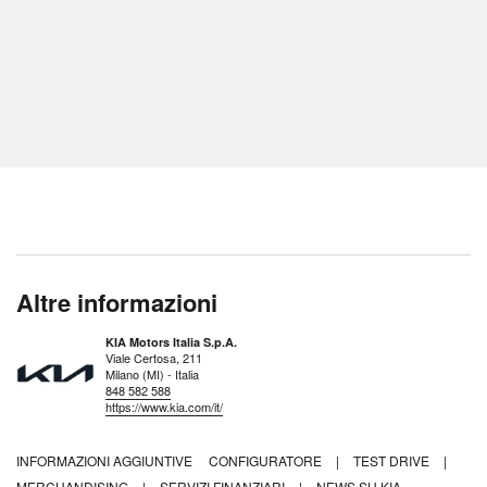
Altre informazioni
KIA Motors Italia S.p.A.
Viale Certosa, 211
Milano (MI) - Italia
848 582 588
https://www.kia.com/it/
INFORMAZIONI AGGIUNTIVE
CONFIGURATORE
|
TEST DRIVE
|
MERCHANDISING
|
SERVIZI FINANZIARI
|
NEWS SU KIA