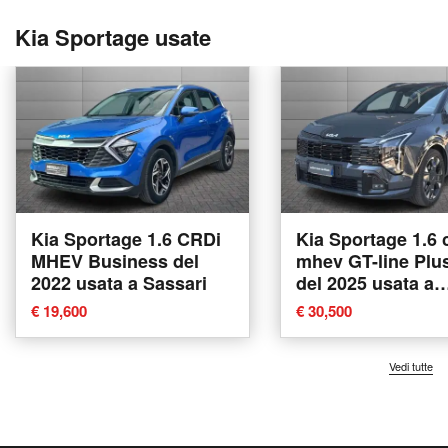
Kia Sportage usate
Kia Sportage 1.6 CRDi
Kia Sportage 1.6 
MHEV Business del
mhev GT-line Plu
2022 usata a Sassari
del 2025 usata a
Sassari
€ 19,600
€ 30,500
Vedi tutte