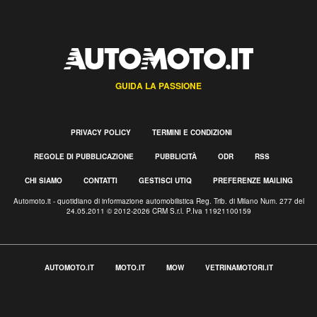
GUIDA LA PASSIONE
PRIVACY POLICY
TERMINI E CONDIZIONI
REGOLE DI PUBBLICAZIONE
PUBBLICITÀ
ODR
RSS
CHI SIAMO
CONTATTI
GESTISCI UTIQ
PREFERENZE MAILING
Automoto.it - quotidiano di informazione automobilistica Reg. Trib. di Milano Num. 277 del
24.05.2011 © 2012-2026 CRM S.r.l. P.Iva 11921100159
AUTOMOTO.IT
MOTO.IT
MOW
VETRINAMOTORI.IT
Informativa sulla raccolta
Le tue preferenze relative alla privacy