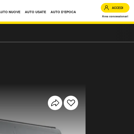
ACCEDI
AUTO NUOVE
AUTO USATE
AUTO D'EPOCA
Area concessionari