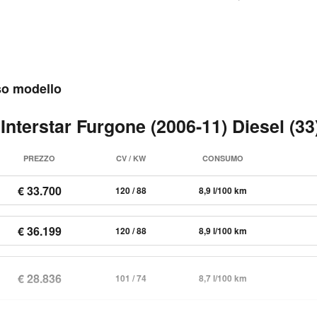
sso modello
Interstar Furgone (2006-11) Diesel (33
PREZZO
CV / KW
CONSUMO
€ 33.700
120 / 88
8,9 l/100 km
€ 36.199
120 / 88
8,9 l/100 km
€ 28.836
101 / 74
8,7 l/100 km