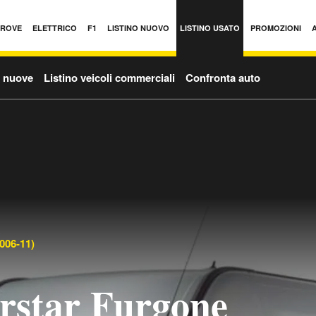
PROVE
ELETTRICO
F1
LISTINO NUOVO
LISTINO USATO
PROMOZIONI
o nuove
Listino veicoli commerciali
Confronta auto
006-11)
erstar Furgone