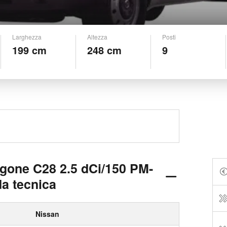
Larghezza
Altezza
Posti
199 cm
248 cm
9
rgone C28 2.5 dCi/150 PM-
a tecnica
Nissan