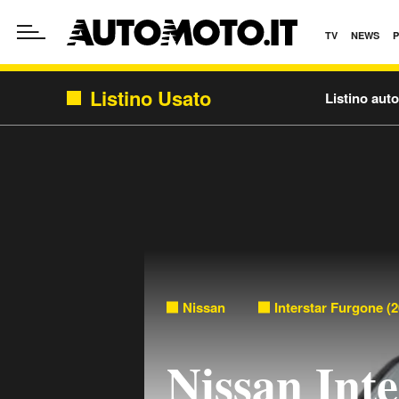
TV
NEWS
Listino Usato
Listino aut
Nissan
Interstar Furgone (2
Nissan Int