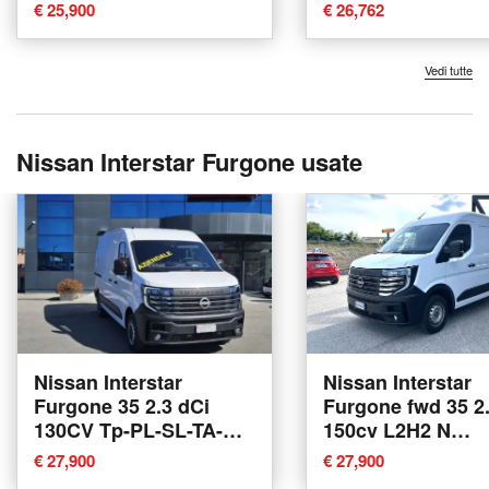
nuova a Empoli
Furgone nuova a
€ 25,900
€ 26,762
Modena
Vedi tutte
Nissan Interstar Furgone usate
Nissan Interstar
Nissan Interstar
Furgone 35 2.3 dCi
Furgone fwd 35 2.
130CV Tp-PL-SL-TA-RG
150cv L2H2 N
N-Connecta Furgone
Connecta del 202
€ 27,900
€ 27,900
del 2024 usata a Lucca
usata a Ferrara