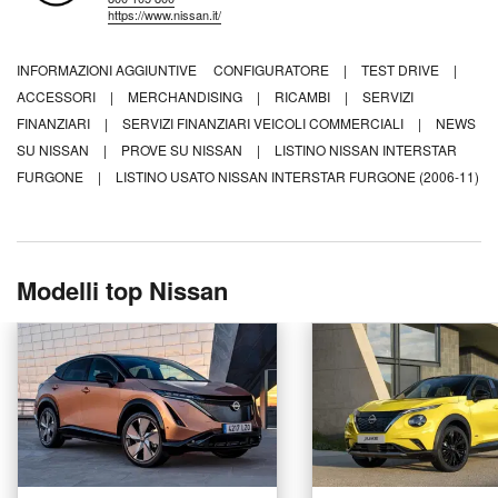
https://www.nissan.it/
INFORMAZIONI AGGIUNTIVE
CONFIGURATORE
|
TEST DRIVE
|
ACCESSORI
|
MERCHANDISING
|
RICAMBI
|
SERVIZI
FINANZIARI
|
SERVIZI FINANZIARI VEICOLI COMMERCIALI
|
NEWS
SU NISSAN
|
PROVE SU NISSAN
|
LISTINO NISSAN INTERSTAR
FURGONE
|
LISTINO USATO NISSAN INTERSTAR FURGONE (2006-11)
Modelli top Nissan