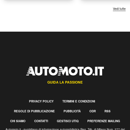
Vedi tutte
GUIDA LA PASSIONE
PRIVACY POLICY
TERMINI E CONDIZIONI
REGOLE DI PUBBLICAZIONE
PUBBLICITÀ
ODR
RSS
CHI SIAMO
CONTATTI
GESTISCI UTIQ
PREFERENZE MAILING
Automoto.it - quotidiano di informazione automobilistica Reg. Trib. di Milano Num. 277 del