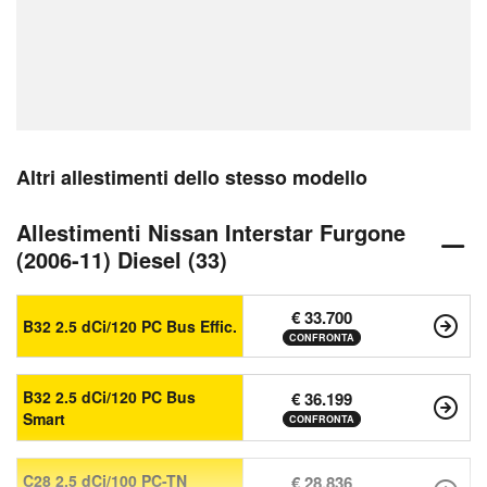
Altri allestimenti dello stesso modello
Allestimenti Nissan Interstar Furgone
(2006-11) Diesel (33)
€ 33.700
B32 2.5 dCi/120 PC Bus Effic.
CONFRONTA
B32 2.5 dCi/120 PC Bus
€ 36.199
Smart
CONFRONTA
C28 2.5 dCi/100 PC-TN
€ 28.836