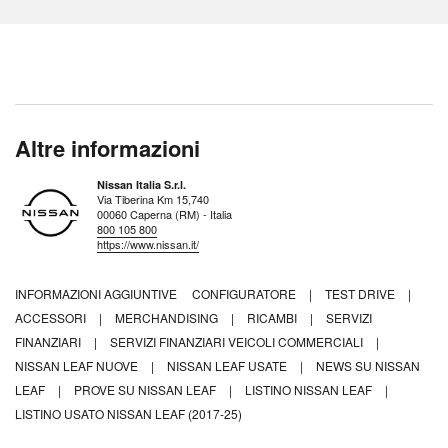
Altre informazioni
Nissan Italia S.r.l.
Via Tiberina Km 15,740
00060 Caperna (RM) - Italia
800 105 800
https://www.nissan.it/
INFORMAZIONI AGGIUNTIVE
CONFIGURATORE
|
TEST DRIVE
|
ACCESSORI
|
MERCHANDISING
|
RICAMBI
|
SERVIZI
FINANZIARI
|
SERVIZI FINANZIARI VEICOLI COMMERCIALI
|
NISSAN LEAF NUOVE
|
NISSAN LEAF USATE
|
NEWS SU NISSAN
LEAF
|
PROVE SU NISSAN LEAF
|
LISTINO NISSAN LEAF
|
LISTINO USATO NISSAN LEAF (2017-25)