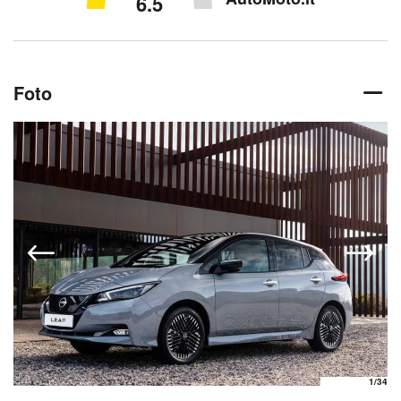
6.5
Foto
1
/34