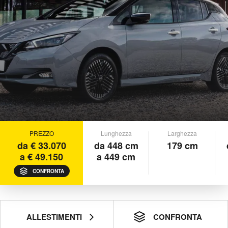
PREZZO
Lunghezza
Larghezza
da € 33.070
da 448 cm
179 cm
a € 49.150
a 449 cm
CONFRONTA
ALLESTIMENTI
CONFRONTA