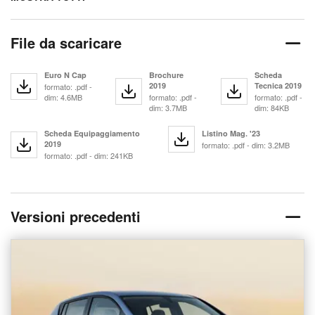
File da scaricare
Euro N Cap
Brochure
Scheda
2019
Tecnica 2019
formato: .pdf -
dim: 4.6MB
formato: .pdf -
formato: .pdf -
dim: 3.7MB
dim: 84KB
Scheda Equipaggiamento
Listino Mag. '23
2019
formato: .pdf - dim: 3.2MB
formato: .pdf - dim: 241KB
Versioni precedenti