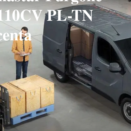
i 110CV PL-TN
centa