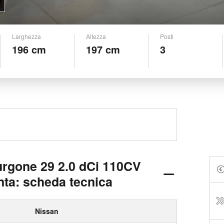
Larghezza
Altezza
Posti
196 cm
197 cm
3
urgone 29 2.0 dCi 110CV
ta: scheda tecnica
Nissan