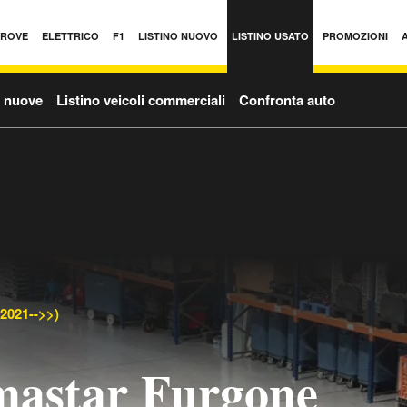
PROVE
ELETTRICO
F1
LISTINO NUOVO
LISTINO USATO
PROMOZIONI
o nuove
Listino veicoli commerciali
Confronta auto
2021-->>)
mastar Furgone