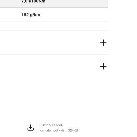
7,0 l/100Km
182 g/km
Listino Feb'24
formato: .pdf - dim: 324KB