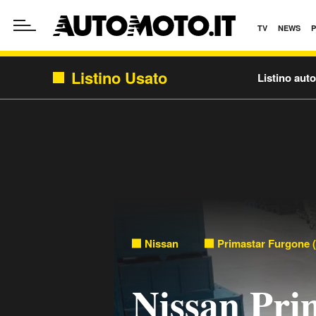
TV
NEWS
Listino Usato
Listino aut
Nissan
Primastar Furgone (
Nissan Pri