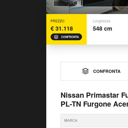
PREZZO
Lunghezza
€ 31.118
548 cm
CONFRONTA
CONFRONTA
Nissan Primastar F
PL-TN Furgone Acen
MARCA