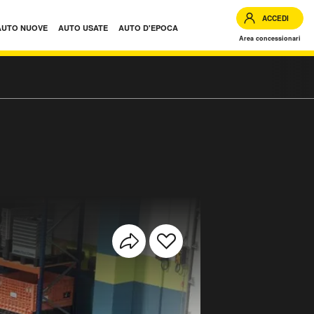
ACCEDI
AUTO NUOVE
AUTO USATE
AUTO D'EPOCA
Area concessionari