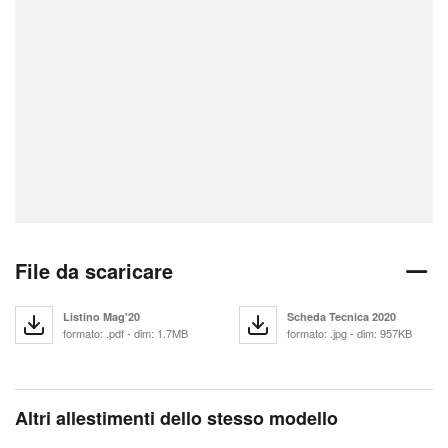
File da scaricare
Listino Mag'20
Scheda Tecnica 2020
formato: .pdf - dim: 1.7MB
formato: .jpg - dim: 957KB
Altri allestimenti dello stesso modello