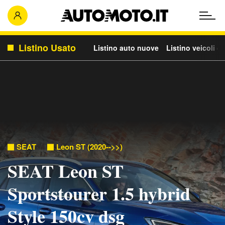
Listino Usato
Listino auto nuove
Listino veicoli c
SEAT
Leon ST (2020-->>)
SEAT Leon ST
Sportstourer 1.5 hybrid
Style 150cv dsg