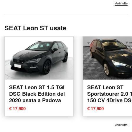
Vedi tutte
SEAT Leon ST usate
SEAT Leon ST 1.5 TGI
SEAT Leon ST
DSG Black Edition del
Sportstourer 2.0 
2020 usata a Padova
150 CV 4Drive D
Business del 202
€ 17,900
€ 17,900
usata a Varese
Vedi tutte