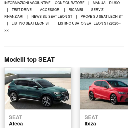
INFORMAZIONI AGGIUNTIVE
CONFIGURATORE
|
MANUALI D'USO
|
TEST DRIVE
|
ACCESSORI
|
RICAMBI
|
SERVIZI
FINANZIARI
|
NEWS SU SEAT LEON ST
|
PROVE SU SEAT LEON ST
|
LISTINO SEAT LEON ST
|
LISTINO USATO SEAT LEON ST (2020--
>>)
Modelli top SEAT
SEAT
SEAT
Ateca
Ibiza