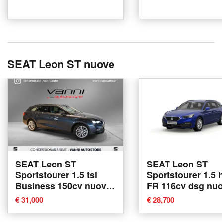
SEAT Leon ST nuove
SEAT Leon ST
SEAT Leon ST
Sportstourer 1.5 tsi
Sportstourer 1.5 
Business 150cv nuova
FR 116cv dsg nuo
a Mozzecane
Siena
€ 31,000
€ 28,700