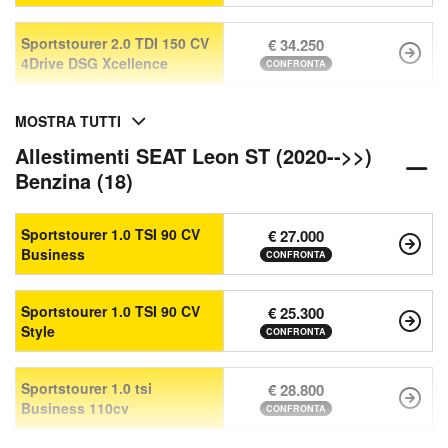
Sportstourer 2.0 TDI 150 CV
€ 34.250
4Drive DSG Xcellence
CONFRONTA
MOSTRA TUTTI
Allestimenti SEAT Leon ST (2020-->>)
Benzina (18)
Sportstourer 1.0 TSI 90 CV
€ 27.000
Business
CONFRONTA
Sportstourer 1.0 TSI 90 CV
€ 25.300
Style
CONFRONTA
Sportstourer 1.0 tsi
€ 28.800
Business 110cv
CONFRONTA