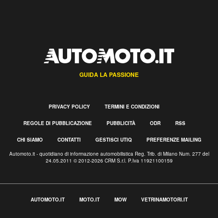
GUIDA LA PASSIONE
PRIVACY POLICY
TERMINI E CONDIZIONI
REGOLE DI PUBBLICAZIONE
PUBBLICITÀ
ODR
RSS
CHI SIAMO
CONTATTI
GESTISCI UTIQ
PREFERENZE MAILING
Automoto.it - quotidiano di informazione automobilistica Reg. Trib. di Milano Num. 277 del
24.05.2011 © 2012-2026 CRM S.r.l. P.Iva 11921100159
AUTOMOTO.IT
MOTO.IT
MOW
VETRINAMOTORI.IT