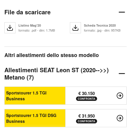
File da scaricare
Listino Mag'20
Scheda Tecnica 2020
formato: .pdf - dim: 1.7MB
formato: .jpg - dim: 957KB
Altri allestimenti dello stesso modello
Allestimenti SEAT Leon ST (2020-->>)
Metano (7)
Sportstourer 1.5 TGI
€ 30.150
Business
CONFRONTA
Sportstourer 1.5 TGI DSG
€ 31.950
Business
CONFRONTA