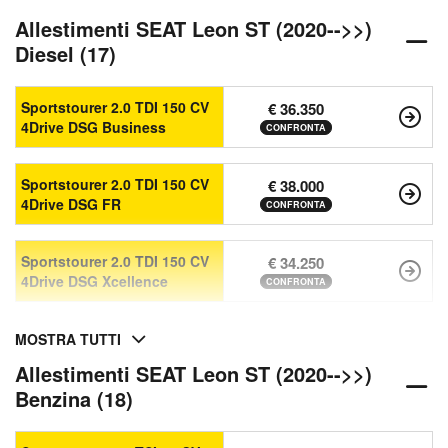
Allestimenti SEAT Leon ST (2020-->>)
Diesel (17)
Sportstourer 2.0 TDI 150 CV
€ 36.350
4Drive DSG Business
CONFRONTA
Sportstourer 2.0 TDI 150 CV
€ 38.000
4Drive DSG FR
CONFRONTA
Sportstourer 2.0 TDI 150 CV
€ 34.250
4Drive DSG Xcellence
CONFRONTA
MOSTRA TUTTI
Allestimenti SEAT Leon ST (2020-->>)
Benzina (18)