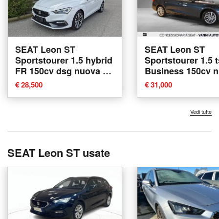
SEAT Leon ST
SEAT Leon ST
Sportstourer 1.5 hybrid
Sportstourer 1.5 t
FR 150cv dsg nuova a
Business 150cv 
Castenaso
a Mozzecane
€ 28,500
€ 31,000
Vedi tutte
SEAT Leon ST usate