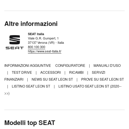
Altre informazioni
SEAT italia
Viale G.R. Gumpert, 1
37137 Verona (VR) - Italia
800 100 300
https://www.seat-italia.it/
INFORMAZIONI AGGIUNTIVE
CONFIGURATORE
|
MANUALI D'USO
|
TEST DRIVE
|
ACCESSORI
|
RICAMBI
|
SERVIZI
FINANZIARI
|
NEWS SU SEAT LEON ST
|
PROVE SU SEAT LEON ST
|
LISTINO SEAT LEON ST
|
LISTINO USATO SEAT LEON ST (2020--
>>)
Modelli top SEAT