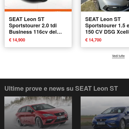
SEAT Leon ST
SEAT Leon ST
Sportstourer 2.0 tdi
Sportstourer 1.5 
Business 116cv del
150 CV DSG Xcel
2023 usata a Arzignano
del 2021 usata a
€ 14,900
€ 14,700
Castenaso
Vedi tutte
Ultime prove e news su SEAT Leon ST