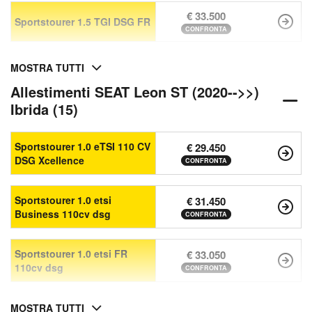
€ 33.500
Sportstourer 1.5 TGI DSG FR
CONFRONTA
MOSTRA TUTTI
Allestimenti SEAT Leon ST (2020-->>)
Ibrida (15)
Sportstourer 1.0 eTSI 110 CV
€ 29.450
DSG Xcellence
CONFRONTA
Sportstourer 1.0 etsi
€ 31.450
Business 110cv dsg
CONFRONTA
Sportstourer 1.0 etsi FR
€ 33.050
110cv dsg
CONFRONTA
MOSTRA TUTTI