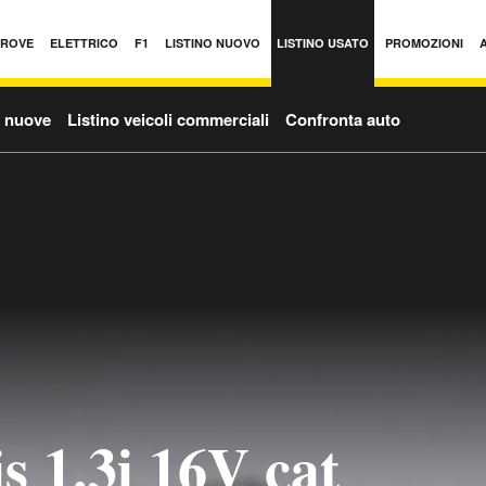
PROVE
ELETTRICO
F1
LISTINO NUOVO
LISTINO USATO
PROMOZIONI
o nuove
Listino veicoli commerciali
Confronta auto
s 1.3i 16V cat