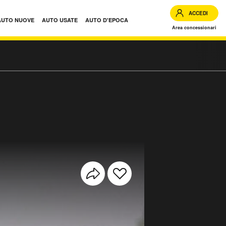
ACCEDI
AUTO NUOVE
AUTO USATE
AUTO D'EPOCA
Area concessionari